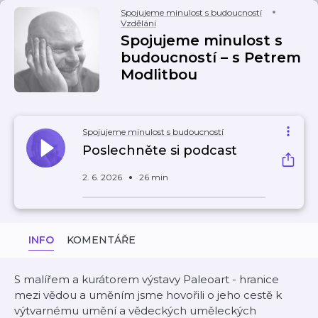
Spojujeme minulost s budoucností
Vzdělání
Spojujeme minulost s
budoucností – s Petrem
Modlitbou
Spojujeme minulost s budoucností
Poslechněte si podcast
2. 6. 2026
26 min
INFO
KOMENTÁŘE
S malířem a kurátorem výstavy Paleoart - hranice
mezi vědou a uměním jsme hovořili o jeho cestě k
výtvarnému umění a vědeckých uměleckých