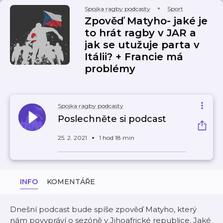
Spojka ragby podcasty
Sport
Zpověď Matyho- jaké je
to hrát ragby v JAR a
jak se utužuje parta v
Itálii? + Francie má
problémy
Spojka ragby podcasty
Poslechněte si podcast
25. 2. 2021
1 hod 18 min
INFO
KOMENTÁŘE
Dnešní podcast bude spíše zpověď Matyho, který
nám povypráví o sezóně v Jihoafrické republice. Jaké