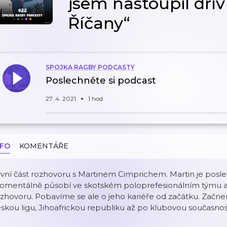
jsem nastoupil dřív 
Říčany“
SPOJKA RAGBY PODCASTY
Poslechněte si podcast
27. 4. 2021
1 hod
NFO
KOMENTÁŘE
vní část rozhovoru s Martinem Cimprichem. Martin je posled
omentálně působí ve skotském poloprefesionálním týmu a 
ozhovoru. Pobavíme se ale o jeho kariéře od začátku. Zač
skou ligu, Jihoafrickou republiku až po klubovou současnos