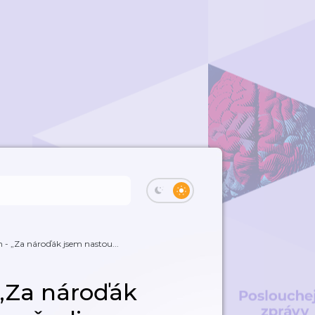
 - „Za nároďák jsem nastou...
 „Za nároďák