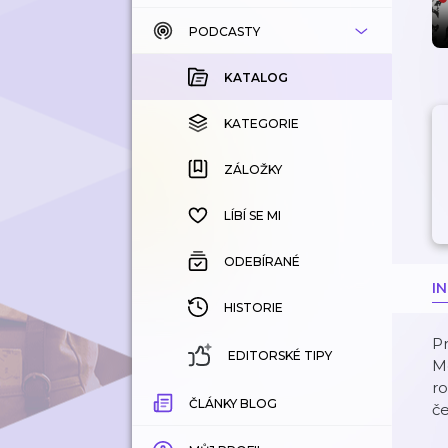
PODCASTY
KATALOG
KOUPENÉ
KATALOG
KATEGORIE
KATEGORIE
ZÁLOŽKY
ZÁLOŽKY
HISTORIE
LÍBÍ SE MI
ODEBÍRANÉ
I
HISTORIE
Pr
EDITORSKÉ TIPY
M
r
ČLÁNKY BLOG
če