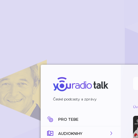
České podcasty a zprávy
Úv
PRO TEBE
AUDIOKNIHY