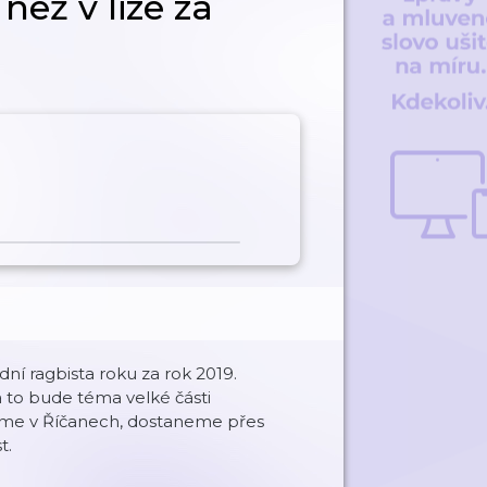
než v lize za
ní ragbista roku za rok 2019.
to bude téma velké části
neme v Říčanech, dostaneme přes
t.