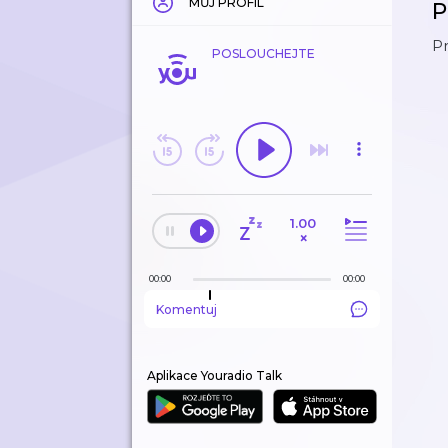
MŮJ PROFIL
P
Pr
POSLOUCHEJTE
1.00
×
00:00
00:00
Komentuj
Aplikace Youradio Talk