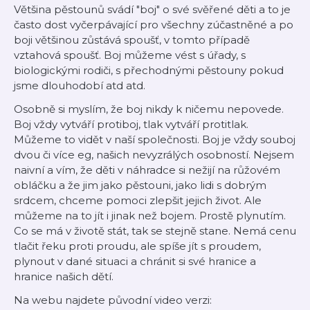
Většina pěstounů svádí "boj" o své svěřené děti a to je
často dost vyčerpávající pro všechny zúčastněné a po
boji většinou zůstává spoušť, v tomto případě
vztahová spoušť. Boj můžeme vést s úřady, s
biologickými rodiči, s přechodnými pěstouny pokud
jsme dlouhodobí atd atd.
Osobně si myslím, že boj nikdy k ničemu nepovede.
Boj vždy vytváří protiboj, tlak vytváří protitlak.
Můžeme to vidět v naší společnosti. Boj je vždy souboj
dvou či více eg, našich nevyzrálých osobností. Nejsem
naivní a vím, že děti v náhradce si nežijí na růžovém
obláčku a že jim jako pěstouni, jako lidi s dobrým
srdcem, chceme pomoci zlepšit jejich život. Ale
můžeme na to jít i jinak než bojem. Prostě plynutím.
Co se má v životě stát, tak se stejně stane. Nemá cenu
tlačit řeku proti proudu, ale spíše jít s proudem,
plynout v dané situaci a chránit si své hranice a
hranice našich dětí.
Na webu najdete původní video verzi: