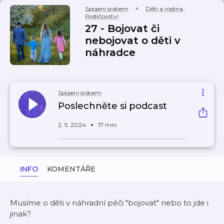
Spojeni srdcem
Děti a rodina
,
Rodičovství
27 - Bojovat či
nebojovat o děti v
náhradce
Spojeni srdcem
Poslechněte si podcast
2. 5. 2024
17 min
INFO
KOMENTÁŘE
Musíme o děti v náhradní péči "bojovat" nebo to jde i
jinak?