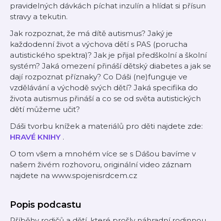
pravidelných dávkách píchat inzulín a hlídat si přísun
stravy a tekutin.
Jak rozpoznat, že má dítě autismus? Jaký je
každodenní život a výchova dětí s PAS (porucha
autistického spektra)? Jak je přijal předškolní a školní
systém? Jaká omezení přináší dětský diabetes a jak se
dají rozpoznat příznaky? Co Dáši (ne)funguje ve
vzdělávání a východě svých dětí? Jaká specifika do
života autismus přináší a co se od světa autistických
dětí můžeme učit?
Dáši tvorbu knížek a materiálů pro děti najdete zde:
HRAVÉ KNIHY
.
O tom všem a mnohém více se s Dášou bavíme v
našem živém rozhovoru, originální video záznam
najdete na www.spojenisrdcem.cz
Popis podcastu
Příběhy rodičů a dětí, které prošly náhradní rodinnou