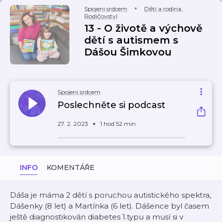
Spojeni srdcem
Děti a rodina
,
Rodičovství
13 - O životě a výchově
dětí s autismem s
Dášou Šimkovou
Spojeni srdcem
Poslechněte si podcast
27. 2. 2023
1 hod 52 min
INFO
KOMENTÁŘE
Dáša je máma 2 dětí s poruchou autistického spektra,
Dášenky (8 let) a Martínka (6 let). Dášence byl časem
ještě diagnostikován diabetes 1.typu a musí si v