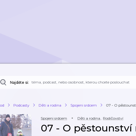
Najděte si:
od
Podcasty
Děti a rodina
Spojeni srdcem
07 - O pěstounstv
Spojeni srdcem
Děti a rodina
,
Rodičovství
07 - O pěstounstv