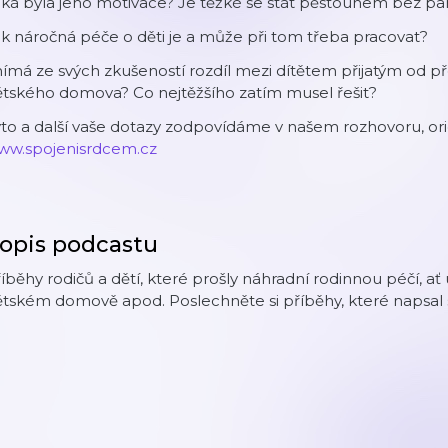
ká byla jeho motivace? Je těžké se stát pěstounem bez pa
k náročná péče o děti je a může při tom třeba pracovat?
ímá ze svých zkušeností rozdíl mezi dítětem přijatým od 
ětského domova? Co nejtěžšího zatím musel řešit?
to a další vaše dotazy zodpovídáme v našem rozhovoru, ori
ww.spojenisrdcem.cz
opis podcastu
íběhy rodičů a dětí, které prošly náhradní rodinnou péčí, 
tském domově apod. Poslechněte si příběhy, které napsal 