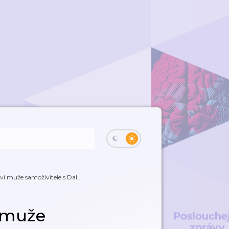
í muže samoživitele s Dal...
í muže