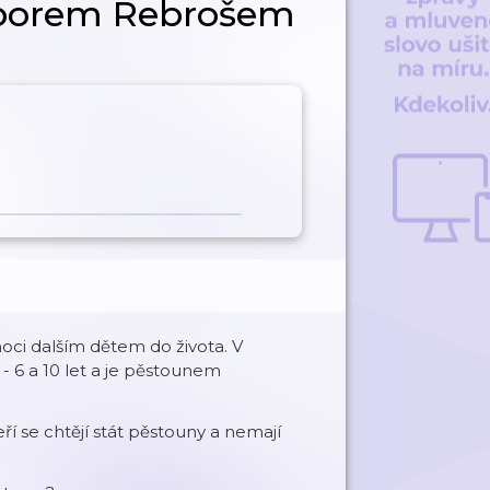
liborem Rebrošem
moci dalším dětem do života. V
 6 a 10 let a je pěstounem
eří se chtějí stát pěstouny a nemají