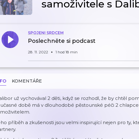
samoživitele s Da
SPOJENI SRDCEM
Poslechněte si podcast
28. 11. 2022
1 hod 18 min
NFO
KOMENTÁŘE
libor už vychovával 2 děti, když se rozhodl, že by chtěl po
oučasné době má v dlouhodobé pěstounské péči 2 chlapce -
amoživitelem.
ho příběh a zkušenosti jsou velmi inspirující nejen pro ty, kt
rtnery.