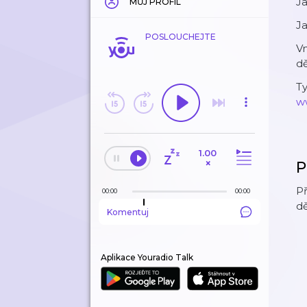
Ja
MŮJ PROFIL
Ja
POSLOUCHEJTE
Vn
d
Ty
w
1.00
×
P
Př
00:00
00:00
dě
Komentuj
Aplikace Youradio Talk