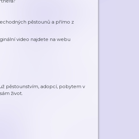
rtnera?
přechodných pěstounů a přímo z
ginální video najdete na webu
ať už pěstounstvím, adopcí, pobytem v
sám život.