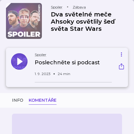
Spoiler
Zábava
Dva světelné meče
Ahsoky osvětlily šeď
světa Star Wars
Spoiler
Poslechněte si podcast
1. 9. 2023
24 min
INFO
KOMENTÁŘE