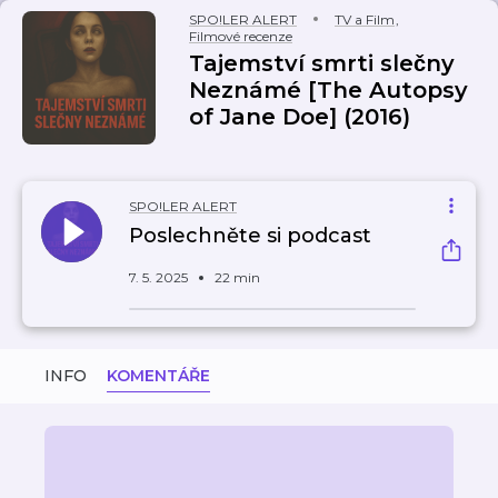
SPO!LER ALERT
TV a Film
,
Filmové recenze
Tajemství smrti slečny
Neznámé [The Autopsy
of Jane Doe] (2016)
SPO!LER ALERT
Poslechněte si podcast
7. 5. 2025
22 min
INFO
KOMENTÁŘE