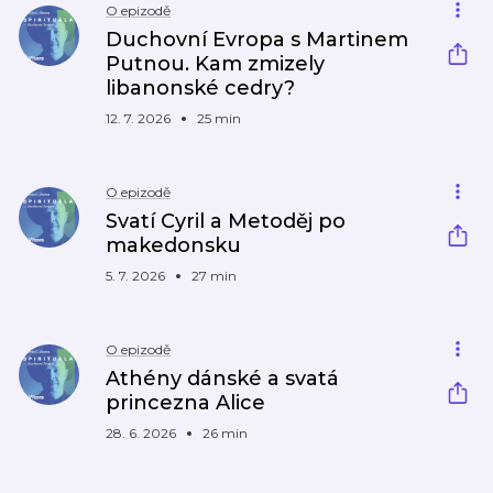
O epizodě
Duchovní Evropa s Martinem
Putnou. Kam zmizely
libanonské cedry?
12. 7. 2026
25 min
O epizodě
Svatí Cyril a Metoděj po
makedonsku
5. 7. 2026
27 min
O epizodě
Athény dánské a svatá
princezna Alice
28. 6. 2026
26 min