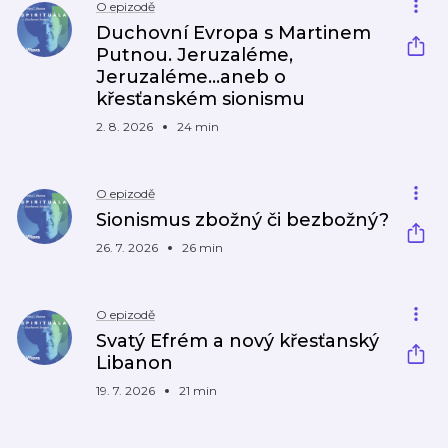
O epizodě
Duchovní Evropa s Martinem
Putnou. Jeruzaléme,
Jeruzaléme...aneb o
křesťanském sionismu
2. 8. 2026
24 min
O epizodě
Sionismus zbožný či bezbožný?
26. 7. 2026
26 min
O epizodě
Svatý Efrém a nový křesťanský
Libanon
19. 7. 2026
21 min