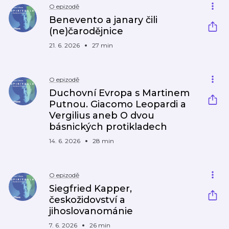
O epizodě
Benevento a janary čili
(ne)čarodějnice
21. 6. 2026
27 min
O epizodě
Duchovní Evropa s Martinem
Putnou. Giacomo Leopardi a
Vergilius aneb O dvou
básnických protikladech
14. 6. 2026
28 min
O epizodě
Siegfried Kapper,
českožidovství a
jihoslovanománie
7. 6. 2026
26 min