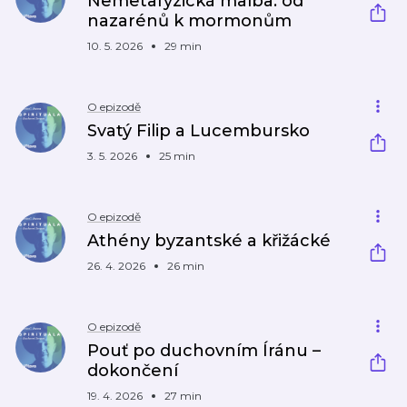
Nemetafyzická malba: od
nazarénů k mormonům
10. 5. 2026
29 min
O epizodě
Svatý Filip a Lucembursko
3. 5. 2026
25 min
O epizodě
Athény byzantské a křižácké
26. 4. 2026
26 min
O epizodě
Pouť po duchovním Íránu –
dokončení
19. 4. 2026
27 min