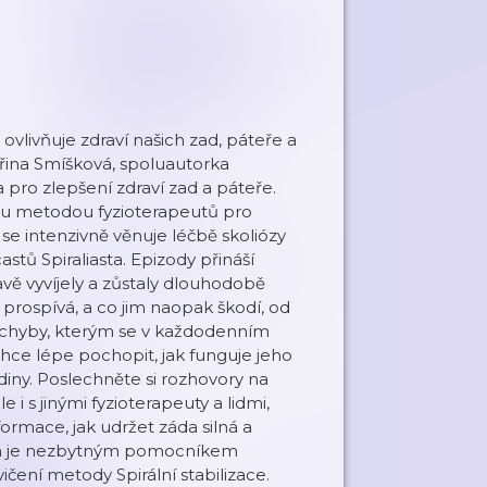
ovlivňuje zdraví našich zad, páteře a
ina Smíšková, spoluautorka
a pro zlepšení zdraví zad a páteře.
nou metodou fyzioterapeutů pro
 se intenzivně věnuje léčbě skoliózy
stů Spiraliasta. Epizody přináší
ravě vyvíjely a zůstaly dlouhodobě
rospívá, a co jim naopak škodí, od
é chyby, kterým se v každodenním
chce lépe pochopit, jak funguje jeho
 rodiny. Poslechněte si rozhovory na
i s jinými fyzioterapeuty a lidmi,
nformace, jak udržet záda silná a
terá je nezbytným pomocníkem
čení metody Spirální stabilizace.