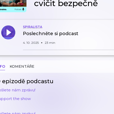
cvičit bezpečně
SPIRALISTA
Poslechněte si podcast
4. 10. 2025
23 min
NFO
KOMENTÁŘE
 epizodě podcastu
ošlete nám zprávu!
upport the show
ošlete nám zprávu!