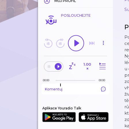
MŮJ PROFIL
S
POSLOUCHEJTE
P
P
c
r
Ny
lé
1.00
×
u 
pr
00:00
00:00
zd
vh
Komentuj
ži
tě
rů
Aplikace Youradio Talk
kt
zd
ka