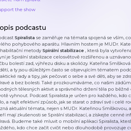
upport the show
opis podcastu
odcast
Spiralista
se zaměřuje na témata spojená se vším, co 
elého pohybového aparátu. Hlavním hostem je MUDr. Kateř
ehabilitační metody
Spirální stabilizace
, která byla vytvořen
ní je Spirální stabilizace celosvětově rozšířenou a uznáva
čbu bolestí zad, výhřezu disku a skoliózy. Kateřina Smíšková
dětí, a ty jsou důležitým často se objevujícím tématem podca
aktické rady a tipy, jak pečovat o sebe a své děti, aby se zd
ravé a bez bolesti. Také prozkoumáváme, co našim zádům p
odných tělesných aktivit a správného držení těla po běžn
votě vyhnout. Podcast Spiralista je určen pro každého, kdo 
lo, a najít efektivní způsob, jak se starat o zdraví své i celé
zná aktuální témata, nejen s MUDr. Kateřinou Smíškovou, ale 
eří mají zkušenosti se Spirální stabilizací, a získejte cenné i
ravá. Budeme také mluvit o mobilní aplikaci Spiralista, k
ždého, kdo chce začít cvičit nebo dlouhodobě provozuje cvi