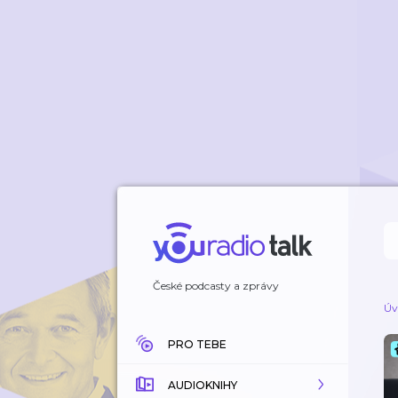
České podcasty a zprávy
Úv
PRO TEBE
AUDIOKNIHY