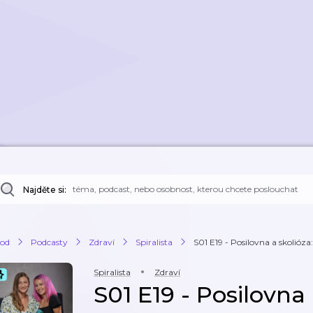
Najděte si:
od
Podcasty
Zdraví
Spiralista
S01 E19 - Posilovna a skolióza: 
Spiralista
Zdraví
S01 E19 - Posilovna 