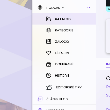
PODCASTY
KATALOG
KOUPENÉ
KATALOG
KATEGORIE
KATEGORIE
ZÁLOŽKY
ZÁLOŽKY
HISTORIE
LÍBÍ SE MI
I
ODEBÍRANÉ
HISTORIE
O
P
EDITORSKÉ TIPY
S
ČLÁNKY BLOG
P