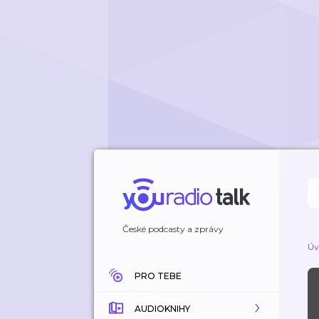
České podcasty a zprávy
Úv
PRO TEBE
AUDIOKNIHY