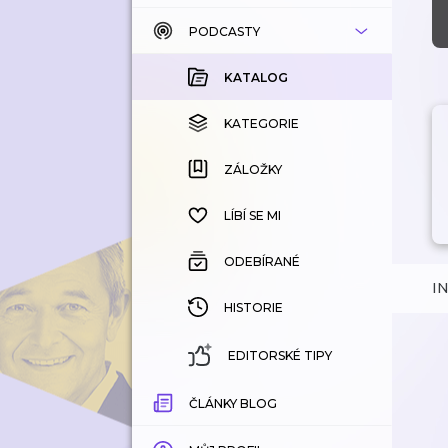
PODCASTY
KATALOG
KOUPENÉ
KATALOG
KATEGORIE
KATEGORIE
ZÁLOŽKY
ZÁLOŽKY
HISTORIE
LÍBÍ SE MI
ODEBÍRANÉ
I
HISTORIE
EDITORSKÉ TIPY
ČLÁNKY BLOG