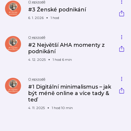
O epizodě
#3 Ženské podnikání
6. 1. 2026
1 hod
O epizodě
#2 Největší AHA momenty z
podnikání
4. 12. 2025
1 hod 6 min
O epizodě
#1 Digitální minimalismus – jak
být méně online a více tady &
teď
4. 11. 2025
1 hod 10 min