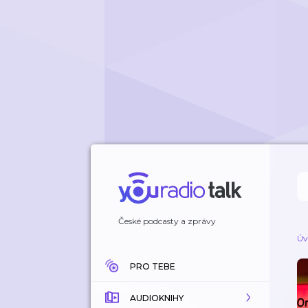
České podcasty a zprávy
Úv
PRO TEBE
AUDIOKNIHY