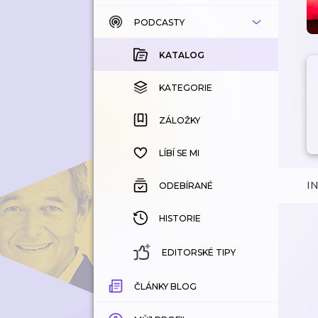
PODCASTY
KATALOG
KOUPENÉ
KATALOG
KATEGORIE
KATEGORIE
ZÁLOŽKY
ZÁLOŽKY
HISTORIE
LÍBÍ SE MI
I
ODEBÍRANÉ
HISTORIE
EDITORSKÉ TIPY
ČLÁNKY BLOG