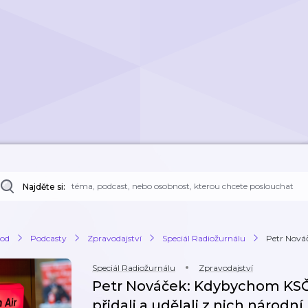
Najděte si:
od
Podcasty
Zpravodajství
Speciál Radiožurnálu
Petr Nováč
Speciál Radiožurnálu
Zpravodajství
Petr Nováček: Kdybychom KSČ 
přidali a udělali z nich národní