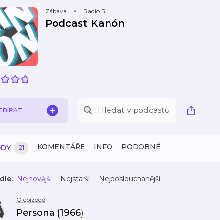
Zábava
Radio R
Podcast Kanón
EBÍRAT
KOMENTÁŘE
INFO
PODOBNÉ
ODY
21
dle:
Nejnovější
Nejstarší
Nejposlouchanější
O epizodě
Persona (1966)