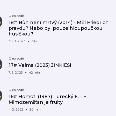
O epizodě
18# Bůh není mrtvý (2014) - Měl Friedrich
pravdu? Nebo byl pouze hloupoučkou
husičkou?
30. 3. 2023
34 min
O epizodě
17# Velma (2023) JINKIES!
7. 3. 2023
42 min
O epizodě
16# Homoti (1987) Turecký E.T. –
Mimozemšťan je fruity
4. 3. 2023
30 min