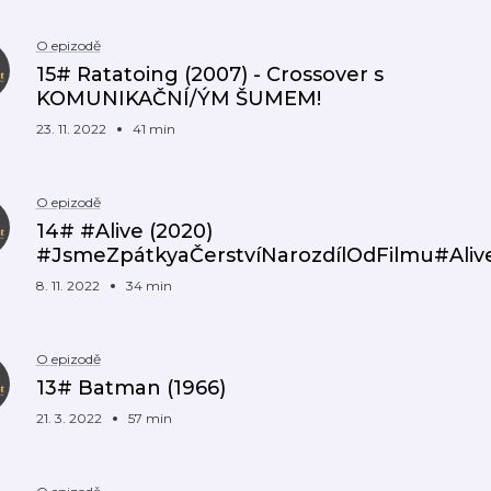
O epizodě
15# Ratatoing (2007) - Crossover s
KOMUNIKAČNÍ/ÝM ŠUMEM!
23. 11. 2022
41 min
O epizodě
14# #Alive (2020)
#JsmeZpátkyaČerstvíNarozdílOdFilmu#Aliv
8. 11. 2022
34 min
O epizodě
13# Batman (1966)
21. 3. 2022
57 min