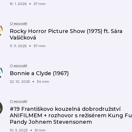
19. 1. 2026
27 min
O epizodě
Rocky Horror Picture Show (1975) ft. Sára
Vašičková
11. 11. 2025
37 min
O epizodě
Bonnie a Clyde (1967)
22. 10. 2025
34 min
O epizodě
#19 Františkovo kouzelná dobrodružství
ANIFILMEM + rozhovor s režisérem Kung Fu
Pandy Johnem Stevensonem
10. 5. 2023
51 min