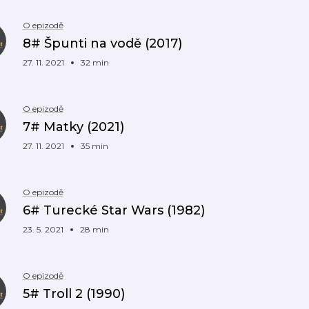
O epizodě
8# Špunti na vodě (2017)
27. 11. 2021
32 min
O epizodě
7# Matky (2021)
27. 11. 2021
35 min
O epizodě
6# Turecké Star Wars (1982)
23. 5. 2021
28 min
O epizodě
5# Troll 2 (1990)