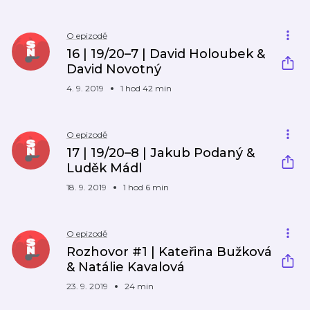
O epizodě
16 | 19/20–7 | David Holoubek &
David Novotný
4. 9. 2019
1 hod 42 min
O epizodě
17 | 19/20–8 | Jakub Podaný &
Luděk Mádl
18. 9. 2019
1 hod 6 min
O epizodě
Rozhovor #1 | Kateřina Bužková
& Natálie Kavalová
23. 9. 2019
24 min