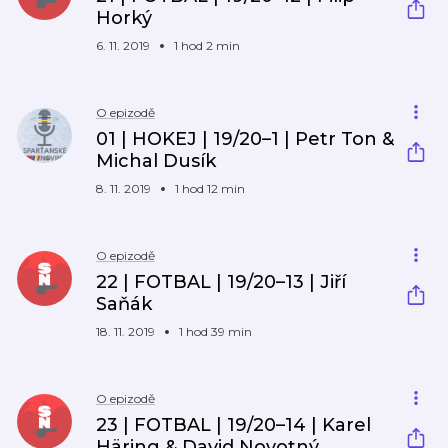
Horký
6. 11. 2019
1 hod 2 min
O epizodě
01 | HOKEJ | 19/20–1 | Petr Ton &
Michal Dusík
8. 11. 2019
1 hod 12 min
O epizodě
22 | FOTBAL | 19/20–13 | Jiří
Saňák
18. 11. 2019
1 hod 39 min
O epizodě
23 | FOTBAL | 19/20–14 | Karel
Häring & David Novotný