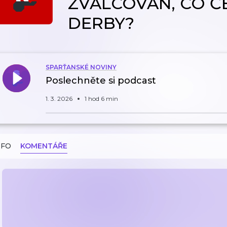
ZVÁLCOVÁN, CO Č
DERBY?
SPARŤANSKÉ NOVINY
Poslechněte si podcast
1. 3. 2026
1 hod 6 min
NFO
KOMENTÁŘE