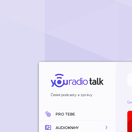
České podcasty a zprávy
Úv
PRO TEBE
AUDIOKNIHY