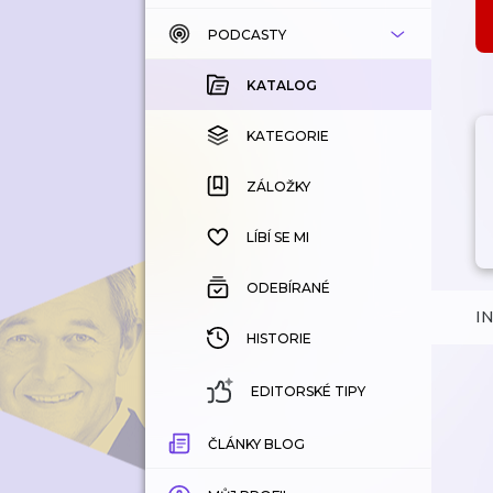
PODCASTY
KATALOG
KOUPENÉ
KATALOG
KATEGORIE
KATEGORIE
ZÁLOŽKY
ZÁLOŽKY
HISTORIE
LÍBÍ SE MI
ODEBÍRANÉ
I
HISTORIE
EDITORSKÉ TIPY
ČLÁNKY BLOG