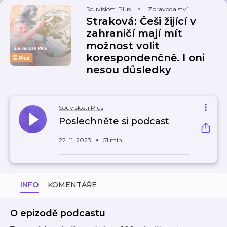
Souvislosti Plus
Zpravodajství
Straková: Češi žijící v
zahraničí mají mít
možnost volit
korespondenčně. I oni
nesou důsledky
Souvislosti Plus
Poslechněte si podcast
22. 11. 2023
51 min
INFO
KOMENTÁŘE
O epizodě podcastu