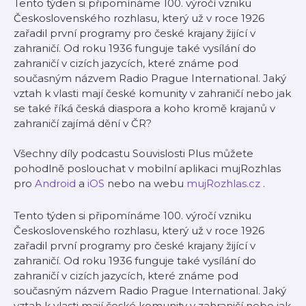
Tento týden si připomínáme 100. výročí vzniku
Československého rozhlasu, který už v roce 1926
zařadil první programy pro české krajany žijící v
zahraničí. Od roku 1936 funguje také vysílání do
zahraničí v cizích jazycích, které známe pod
současným názvem Radio Prague International. Jaký
vztah k vlasti mají české komunity v zahraničí nebo jak
se také říká česká diaspora a koho kromě krajanů v
zahraničí zajímá dění v ČR?
Všechny díly podcastu Souvislosti Plus můžete
pohodlně poslouchat v mobilní aplikaci mujRozhlas
pro
Android
a
iOS
nebo na webu
mujRozhlas.cz
.
Tento týden si připomínáme 100. výročí vzniku
Československého rozhlasu, který už v roce 1926
zařadil první programy pro české krajany žijící v
zahraničí. Od roku 1936 funguje také vysílání do
zahraničí v cizích jazycích, které známe pod
současným názvem Radio Prague International. Jaký
vztah k vlasti mají české komunity v zahraničí nebo jak