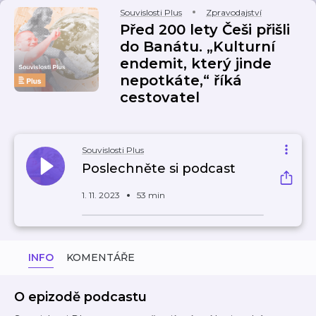
Souvislosti Plus
Zpravodajství
Před 200 lety Češi přišli
do Banátu. „Kulturní
endemit, který jinde
nepotkáte,“ říká
cestovatel
Souvislosti Plus
Poslechněte si podcast
1. 11. 2023
53 min
INFO
KOMENTÁŘE
O epizodě podcastu