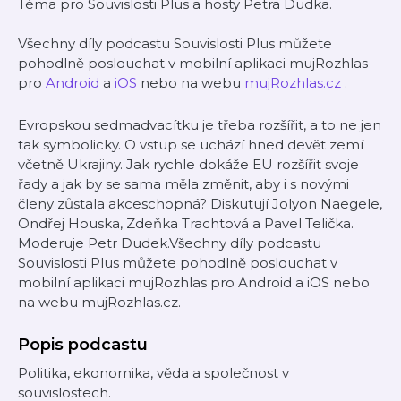
Téma pro Souvislosti Plus a hosty Petra Dudka.
Všechny díly podcastu Souvislosti Plus můžete
pohodlně poslouchat v mobilní aplikaci mujRozhlas
pro
Android
a
iOS
nebo na webu
mujRozhlas.cz
.
Evropskou sedmadvacítku je třeba rozšířit, a to ne jen
tak symbolicky. O vstup se uchází hned devět zemí
včetně Ukrajiny. Jak rychle dokáže EU rozšířit svoje
řady a jak by se sama měla změnit, aby i s novými
členy zůstala akceschopná? Diskutují Jolyon Naegele,
Ondřej Houska, Zdeňka Trachtová a Pavel Telička.
Moderuje Petr Dudek.Všechny díly podcastu
Souvislosti Plus můžete pohodlně poslouchat v
mobilní aplikaci mujRozhlas pro Android a iOS nebo
na webu mujRozhlas.cz.
Popis podcastu
Politika, ekonomika, věda a společnost v
souvislostech.