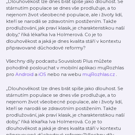
„Dlouhověkost lze dnes brát spíše jako dlouhost. Se
stárnutím populace se dnes vše prodlužuje, a to
nejenom život všeobecné populace, ale i životy lidí,
kteří se narodili se zdravotním postižením. Takže
prodlužování, jak praví klasik, je charakteristikou naší
doby,“ říká lékařka Iva Holmerová. Co je to
dlouhověkost a jaká je dnes kvalita stáří v kontextu
připravované důchodové reformy?
Všechny díly podcastu Souvislosti Plus můžete
pohodlně poslouchat v mobilní aplikaci mujRozhlas
pro
Android
a
iOS
nebo na webu
mujRozhlas.cz
.
„Dlouhověkost lze dnes brát spíše jako dlouhost. Se
stárnutím populace se dnes vše prodlužuje, a to
nejenom život všeobecné populace, ale i životy lidí,
kteří se narodili se zdravotním postižením. Takže
prodlužování, jak praví klasik, je charakteristikou naší
doby,“ říká lékařka Iva Holmerová. Co je to
dlouhověkost a jaká je dnes kvalita stáří v kontextu
připravované důchodové reformy?Všechny díly