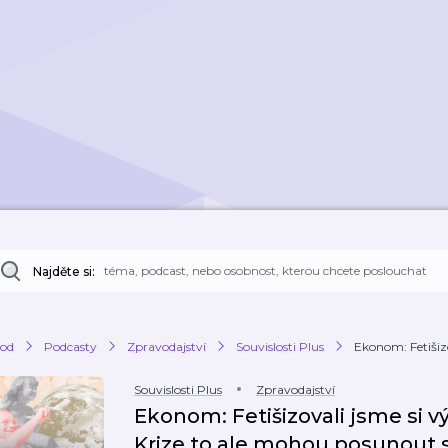
Najděte si:
od
Podcasty
Zpravodajství
Souvislosti Plus
Ekonom: Fetišizo
Souvislosti Plus
Zpravodajství
Ekonom: Fetišizovali jsme si 
Krize to ale mohou posunou