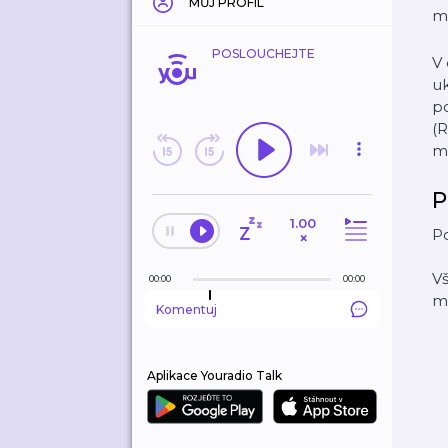
MŮJ PROFIL
m
POSLOUCHEJTE
V
uk
po
(R
m
P
1.00
Po
×
Vš
00:00
00:00
m
Komentuj
Aplikace Youradio Talk