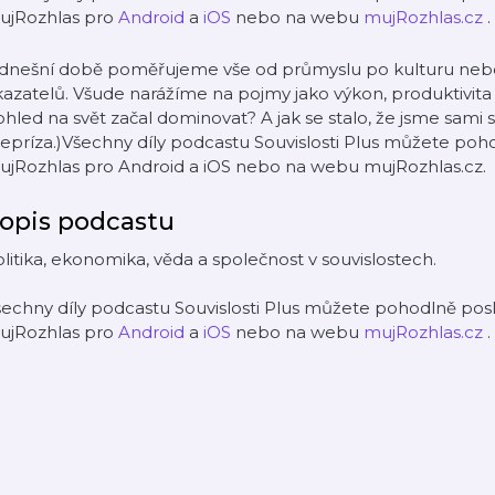
ujRozhlas pro
Android
a
iOS
nebo na webu
mujRozhlas.cz
.
 dnešní době poměřujeme vše od průmyslu po kulturu nebo
azatelů. Všude narážíme na pojmy jako výkon, produktivita n
hled na svět začal dominovat? A jak se stalo, že jsme sami 
epríza.)Všechny díly podcastu Souvislosti Plus můžete poho
ujRozhlas pro Android a iOS nebo na webu mujRozhlas.cz.
opis podcastu
litika, ekonomika, věda a společnost v souvislostech.
echny díly podcastu Souvislosti Plus můžete pohodlně posl
ujRozhlas pro
Android
a
iOS
nebo na webu
mujRozhlas.cz
.