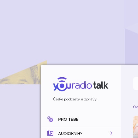
České podcasty a zprávy
Úv
PRO TEBE
AUDIOKNIHY