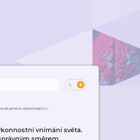
vali jsme si výkonnostní v...
výkonnostní vnímání světa.
t správným směrem