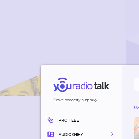
České podcasty a zprávy
Úv
PRO TEBE
AUDIOKNIHY