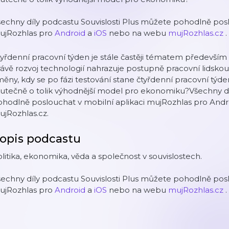
echny díly podcastu Souvislosti Plus můžete pohodlně posl
ujRozhlas pro
Android
a
iOS
nebo na webu
mujRozhlas.cz
.
yřdenní pracovní týden je stále častěji tématem předevší
ávě rozvoj technologií nahrazuje postupně pracovní lidskou
ěny, kdy se po fázi testování stane čtyřdenní pracovní týde
utečně o tolik výhodnější model pro ekonomiku?Všechny dí
ohodlně poslouchat v mobilní aplikaci mujRozhlas pro And
jRozhlas.cz.
opis podcastu
litika, ekonomika, věda a společnost v souvislostech.
echny díly podcastu Souvislosti Plus můžete pohodlně posl
ujRozhlas pro
Android
a
iOS
nebo na webu
mujRozhlas.cz
.