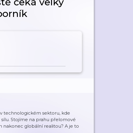
ště čeká velký
borník
m v technologickém sektoru, kde
 sílu. Stojíme na prahu přelomové
n nakonec globální realitou? A je to