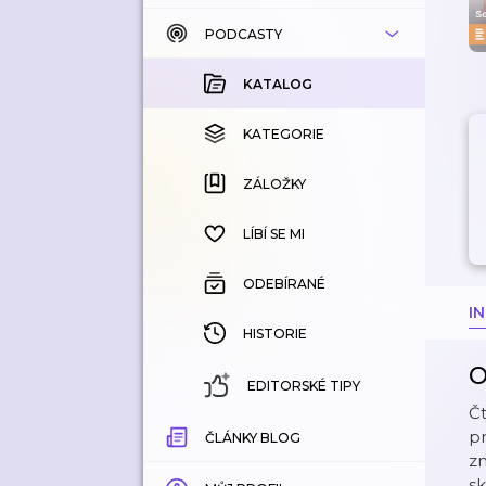
PODCASTY
KATALOG
KOUPENÉ
KATALOG
KATEGORIE
KATEGORIE
ZÁLOŽKY
ZÁLOŽKY
HISTORIE
LÍBÍ SE MI
ODEBÍRANÉ
I
HISTORIE
O
EDITORSKÉ TIPY
Čt
pr
ČLÁNKY BLOG
zm
s