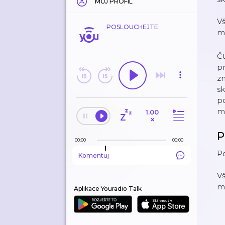
MŮJ PROFIL
Vš
POSLOUCHEJTE
m
Čt
pr
zm
sk
p
mu
1.00
×
P
00:00
00:00
Po
Komentuj
Vš
m
Aplikace Youradio Talk