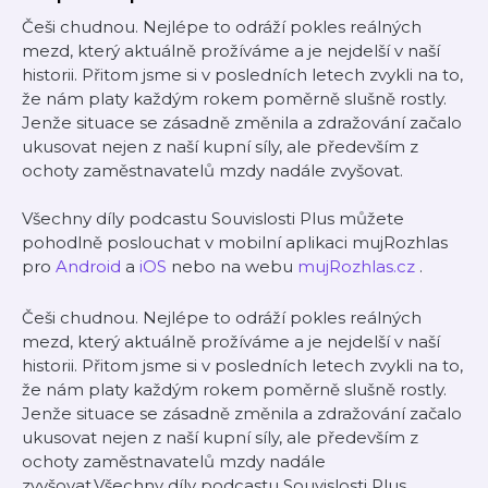
Češi chudnou. Nejlépe to odráží pokles reálných
mezd, který aktuálně prožíváme a je nejdelší v naší
historii. Přitom jsme si v posledních letech zvykli na to,
že nám platy každým rokem poměrně slušně rostly.
Jenže situace se zásadně změnila a zdražování začalo
ukusovat nejen z naší kupní síly, ale především z
ochoty zaměstnavatelů mzdy nadále zvyšovat.
Všechny díly podcastu Souvislosti Plus můžete
pohodlně poslouchat v mobilní aplikaci mujRozhlas
pro
Android
a
iOS
nebo na webu
mujRozhlas.cz
.
Češi chudnou. Nejlépe to odráží pokles reálných
mezd, který aktuálně prožíváme a je nejdelší v naší
historii. Přitom jsme si v posledních letech zvykli na to,
že nám platy každým rokem poměrně slušně rostly.
Jenže situace se zásadně změnila a zdražování začalo
ukusovat nejen z naší kupní síly, ale především z
ochoty zaměstnavatelů mzdy nadále
zvyšovat.Všechny díly podcastu Souvislosti Plus