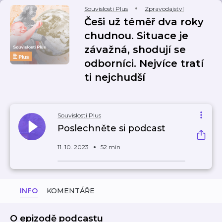
Souvislosti Plus
Zpravodajství
Češi už téměř dva roky
chudnou. Situace je
závažná, shodují se
odborníci. Nejvíce tratí
ti nejchudší
Souvislosti Plus
Poslechněte si podcast
11. 10. 2023
52 min
INFO
KOMENTÁŘE
O epizodě podcastu