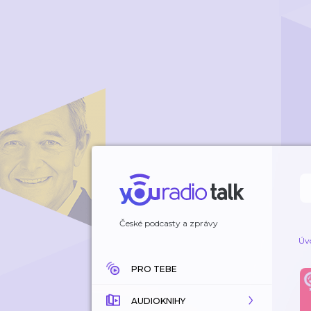
České podcasty a zprávy
Úv
PRO TEBE
AUDIOKNIHY