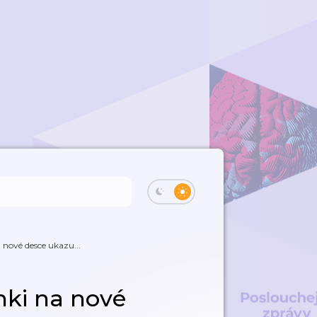
 nové desce ukazu...
nki na nové