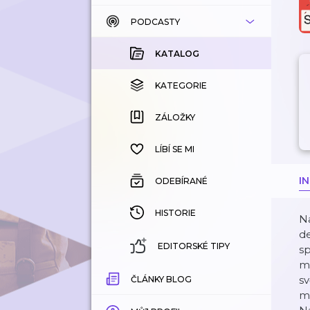
PODCASTY
KATALOG
KOUPENÉ
KATALOG
KATEGORIE
KATEGORIE
ZÁLOŽKY
ZÁLOŽKY
HISTORIE
LÍBÍ SE MI
I
ODEBÍRANÉ
HISTORIE
Na
de
EDITORSKÉ TIPY
sp
mi
sv
ČLÁNKY BLOG
m