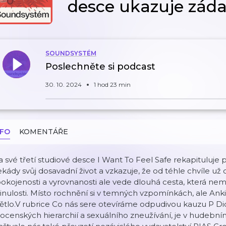
desce ukazuje zád
SOUNDSYSTÉM
Poslechněte si podcast
30. 10. 2024
1 hod 23 min
NFO
KOMENTÁŘE
 své třetí studiové desce I Want To Feel Safe rekapituluje 
kády svůj dosavadní život a vzkazuje, že od téhle chvíle už 
okojenosti a vyrovnanosti ale vede dlouhá cesta, která nem
nulosti. Místo rochnění si v temných vzpomínkách, ale Ank
ětlo.V rubrice Co nás sere otevíráme odpudivou kauzu P Did
ocenských hierarchií a sexuálního zneužívání, je v hudeb