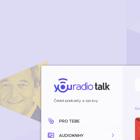
České podcasty a zprávy
Úv
PRO TEBE
AUDIOKNIHY