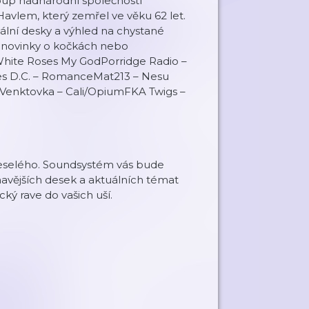
roup nadnárodní společností
vlem, který zemřel ve věku 62 let.
ální desky a výhled na chystané
o novinky o kočkách nebo
– White Roses My GodPorridge Radio –
nes D.C. – RomanceMat213 – Nesu
Venktovka – Cali/OpiumFKA Twigs –
Veselého. Soundsystém vás bude
avějších desek a aktuálních témat
ký rave do vašich uší.