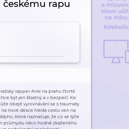
a českému rapu
pražský rapper Anki na prahu čtvrté
chce být jen šťastný a v bezpečí. Ke
ůže obejít vyrovnávání se s traumaty
i na nové desce hledá cestu ven na
dyho, která naznačuje, že co se týče
ním průmyslu něco hodně zkaženého.