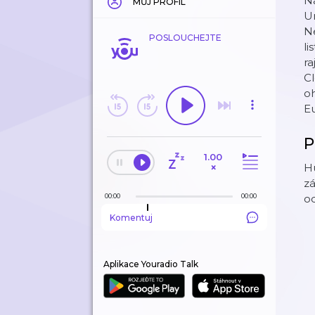
Na
MŮJ PROFIL
U
Ne
POSLOUCHEJTE
li
ra
Cl
o
Eu
P
1.00
×
H
z
00:00
00:00
od
Komentuj
Aplikace Youradio Talk