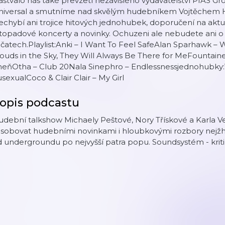
štvalo nás také převzetí nezávislého vydavatelství PIAS G
niversal a smutníme nad skvělým hudebníkem Vojtěchem Ha
chybí ani trojice hitových jednohubek, doporučení na aktu
stopadové koncerty a novinky. Ochuzeni ale nebudete ani 
jčatech.Playlist:Anki – I Want To Feel SafeAlan Sparhawk 
ouds in the Sky, They Will Always Be There for MeFountai
heňOtha – Club 20Nala Sinephro – Endlessnessjednohubky:
sexualCoco & Clair Clair – My Girl
opis podcastu
udební talkshow Michaely Peštové, Nory Třískové a Karla 
ásobovat hudebními novinkami i hloubkovými rozbory nejžh
 undergroundu po nejvyšší patra popu. Soundsystém - kritic