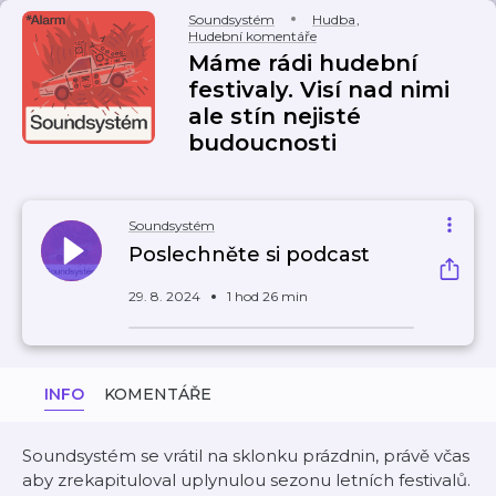
Soundsystém
Hudba
,
Hudební komentáře
Máme rádi hudební
festivaly. Visí nad nimi
ale stín nejisté
budoucnosti
Soundsystém
Poslechněte si podcast
29. 8. 2024
1 hod 26 min
INFO
KOMENTÁŘE
Soundsystém se vrátil na sklonku prázdnin, právě včas
aby zrekapituloval uplynulou sezonu letních festivalů.