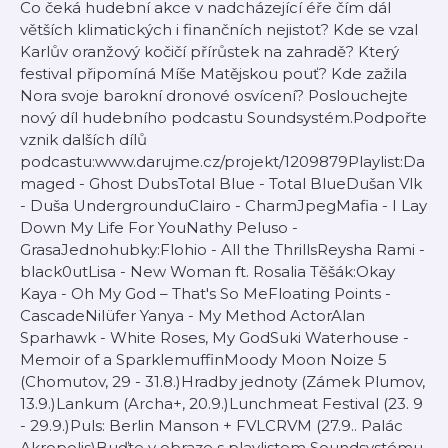
Co čeká hudební akce v nadcházející éře čím dál
větších klimatických i finančních nejistot? Kde se vzal
Karlův oranžový kočičí přírůstek na zahradě? Který
festival připomíná Míše Matějskou pouť? Kde zažila
Nora svoje barokní dronové osvícení? Poslouchejte
nový díl hudebního podcastu Soundsystém.Podpořte
vznik dalších dílů
podcastu:www.darujme.cz/projekt/1209879Playlist:Da
maged - Ghost DubsTotal Blue - Total BlueDušan Vlk
- Duša UndergrounduClairo - CharmJpegMafia - I Lay
Down My Life For YouNathy Peluso -
GrasaJednohubky:Flohio - All the ThrillsReysha Rami -
black0utLisa - New Woman ft. Rosalia Těšák:Okay
Kaya - Oh My God – That's So MeFloating Points -
CascadeNilüfer Yanya - My Method ActorAlan
Sparhawk - White Roses, My GodSuki Waterhouse -
Memoir of a SparklemuffinMoody Moon Noize 5
(Chomutov, 29 - 31.8.)Hradby jednoty (Zámek Plumov,
13.9.)Lankum (Archa+, 20.9.)Lunchmeat Festival (23. 9
- 29.9.)Puls: Berlin Manson + FVLCRVM (27.9.. Palác
Akropolis)Buďte v obraze s playlistem Soundsystému,