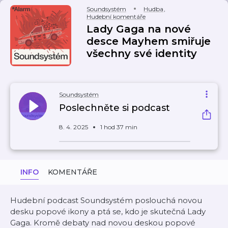
Soundsystém
Hudba
,
Hudební komentáře
Lady Gaga na nové
desce Mayhem smiřuje
všechny své identity
Soundsystém
Poslechněte si podcast
8. 4. 2025
1 hod 37 min
INFO
KOMENTÁŘE
Hudební podcast Soundsystém poslouchá novou
desku popové ikony a ptá se, kdo je skutečná Lady
Gaga. Kromě debaty nad novou deskou popové