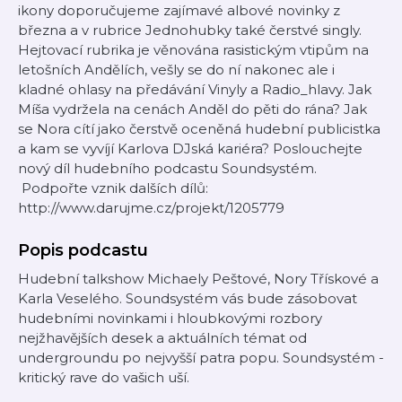
ikony doporučujeme zajímavé albové novinky z
března a v rubrice Jednohubky také čerstvé singly.
Hejtovací rubrika je věnována rasistickým vtipům na
letošních Andělích, vešly se do ní nakonec ale i
kladné ohlasy na předávání Vinyly a Radio_hlavy. Jak
Míša vydržela na cenách Anděl do pěti do rána? Jak
se Nora cítí jako čerstvě oceněná hudební publicistka
a kam se vyvíjí Karlova DJská kariéra? Poslouchejte
nový díl hudebního podcastu Soundsystém.
Podpořte vznik dalších dílů:
http://www.darujme.cz/projekt/1205779
Popis podcastu
Hudební talkshow Michaely Peštové, Nory Třískové a
Karla Veselého. Soundsystém vás bude zásobovat
hudebními novinkami i hloubkovými rozbory
nejžhavějších desek a aktuálních témat od
undergroundu po nejvyšší patra popu. Soundsystém -
kritický rave do vašich uší.