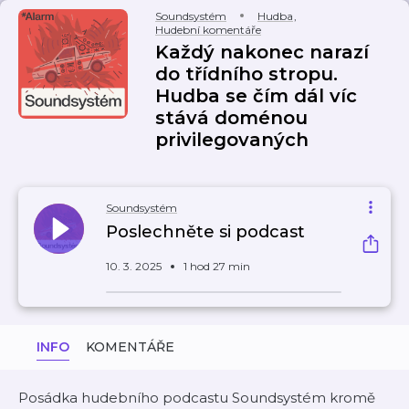
Soundsystém
Hudba
,
Hudební komentáře
Každý nakonec narazí
do třídního stropu.
Hudba se čím dál víc
stává doménou
privilegovaných
Soundsystém
Poslechněte si podcast
10. 3. 2025
1 hod 27 min
INFO
KOMENTÁŘE
Posádka hudebního podcastu Soundsystém kromě