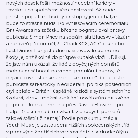
nových desek řeší i možností hudební kariéry v
závislosti na společenském postavení. Až bude
prostor populární hudby přístupný jen bohatým,
bude to strašná nuda. Po vyhlašovacím ceremoniálu
Brit Awards na začátku března pogratuloval britský
publicista Simon Price na sociální síti Bluesky vítězům
a zároveň připomněl, že Charli XCX, AG Cook nebo
Last Dinner Party shodně navštěvovali soukromé
školy, jejichž školné do příspěvku také vložil. „Děkuji,
že jste nám ukázali, že lidé z obyčejných poměrů
mohou dosáhnout na vrchol populární hudby, té
nejvíce rovnostářské umělecké formě,“ dodal ještě
publicista sarkasticky. Neoliberální politika posledních
čtyř dekád v Británii úspěšně rozložila systém státního
školství, který umožnil vzdělání inovátorům britského
popu od Johna Lennona přes Davida Bowieho po
Pulp. Dnešní mladí muzikanti z chudých poměrů
takové štěstí už nemají. Podle průzkumu média
Youth Music je zastoupení nižších společenských tříd
v popových žebříčcích ve srovnání se sedmdesátými