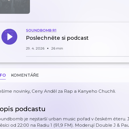
SOUNDBOMB R1
Poslechněte si podcast
29. 4. 2026
26 min
NFO
KOMENTÁŘE
ešíme novinky, Ceny Anděl za Rap a Kanyeho Chuchli.
opis podcastu
undbomb je nejstarší urban music pořad v českém éteru. Je
síci od 22:00 na Radiu 1 (91,9 FM). Moderují Double J & Pau