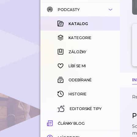
PODCASTY
KATALOG
KOUPENÉ
KATALOG
KATEGORIE
KATEGORIE
ZÁLOŽKY
ZÁLOŽKY
HISTORIE
LÍBÍ SE MI
I
ODEBÍRANÉ
HISTORIE
R
EDITORSKÉ TIPY
P
ČLÁNKY BLOG
So
mě