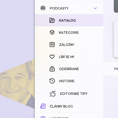
PODCASTY
KATALOG
KOUPENÉ
KATALOG
KATEGORIE
KATEGORIE
ZÁLOŽKY
ZÁLOŽKY
HISTORIE
LÍBÍ SE MI
I
ODEBÍRANÉ
HISTORIE
EDITORSKÉ TIPY
ČLÁNKY BLOG