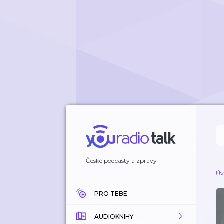
České podcasty a zprávy
Úv
PRO TEBE
AUDIOKNIHY