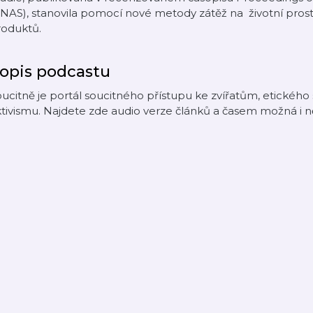
NAS), stanovila pomocí nové metody zátěž na životní prost
roduktů.
opis podcastu
ucitně je portál soucitného přístupu ke zvířatům, etického s
tivismu. Najdete zde audio verze článků a časem možná i ně