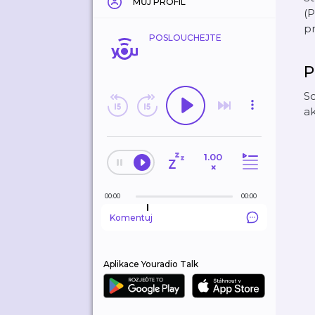
MŮJ PROFIL
(P
p
POSLOUCHEJTE
P
So
ak
1.00
×
00:00
00:00
Komentuj
Aplikace Youradio Talk