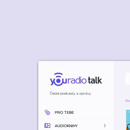
České podcasty a zprávy
Úv
PRO TEBE
AUDIOKNIHY