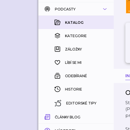
PODCASTY
KATALOG
KOUPENÉ
KATALOG
KATEGORIE
KATEGORIE
ZÁLOŽKY
ZÁLOŽKY
HISTORIE
LÍBÍ SE MI
I
ODEBÍRANÉ
HISTORIE
O
S
EDITORSKÉ TIPY
(P
p
ČLÁNKY BLOG
S