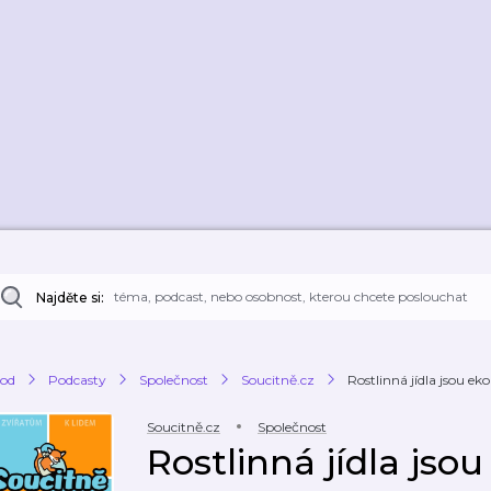
Najděte si:
od
Podcasty
Společnost
Soucitně.cz
Rostlinná jídla jsou ekol
Soucitně.cz
Společnost
Rostlinná jídla jsou