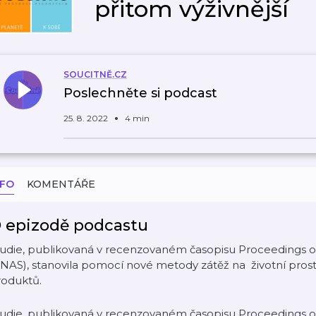
přitom výživnější
SOUCITNĚ.CZ
Poslechněte si podcast
25. 8. 2022
4 min
NFO
KOMENTÁŘE
 epizodě podcastu
tudie, publikovaná v recenzovaném časopisu Proceedings o
NAS), stanovila pomocí nové metody zátěž na životní prost
roduktů.
tudie, publikovaná v recenzovaném časopisu Proceedings o