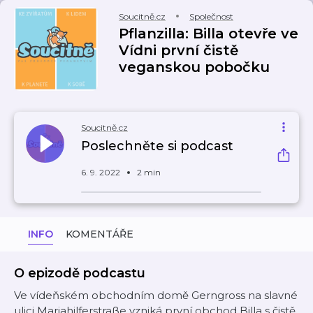
Soucitně.cz
Společnost
Pflanzilla: Billa otevře ve
Vídni první čistě
veganskou pobočku
Soucitně.cz
Poslechněte si podcast
6. 9. 2022
2 min
INFO
KOMENTÁŘE
O epizodě podcastu
Ve vídeňském obchodním domě Gerngross na slavné
ulici Mariahilferstraße vzniká první obchod Billa s čistě