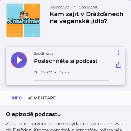
Soucitně.cz
Společnost
Kam zajít v Drážďanech
na veganské jídlo?
Soucitně.cz
Poslechněte si podcast
26. 7. 2022
7 min
INFO
KOMENTÁŘE
O epizodě podcastu
Začátkem července jsme se vydali na dvoudenní výlet
do Drážďan. Kromě památek a atmosféry města nás