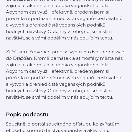
zajímala také místní nabídka veganského jídla.
Abychom čas využili efektivně, předem jsem si
přečetla reportáže německých veganů–cestovatelů
a vytvořila přehled čistě veganských podniků
hodných návštěvy. O dojmy z toho, co jsme stihli
navštívit, se s vámi podělím v následujícím textu.
Začátkem července jsme se vydali na dvoudenní výlet
do Drážďan. Kromě památek a atmosféry města nás
zajímala také místní nabídka veganského jídla.
Abychom čas využili efektivně, předem jsem si
přečetla reportáže německých veganů–cestovatelů
a vytvořila přehled čistě veganských podniků
hodných návštěvy. O dojmy z toho, co jsme stihli
navštívit, se s vámi podělím v následujícím textu.
Popis podcastu
Soucitně je portál soucitného přístupu ke zvířatům,
etického spotřebitelství, veganství a aktivismu.