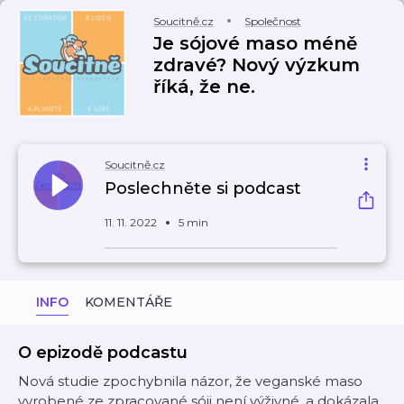
Soucitně.cz
Společnost
Je sójové maso méně
zdravé? Nový výzkum
říká, že ne.
Soucitně.cz
Poslechněte si podcast
11. 11. 2022
5 min
INFO
KOMENTÁŘE
O epizodě podcastu
Nová studie zpochybnila názor, že veganské maso
vyrobené ze zpracované sóji není výživné, a dokázala,