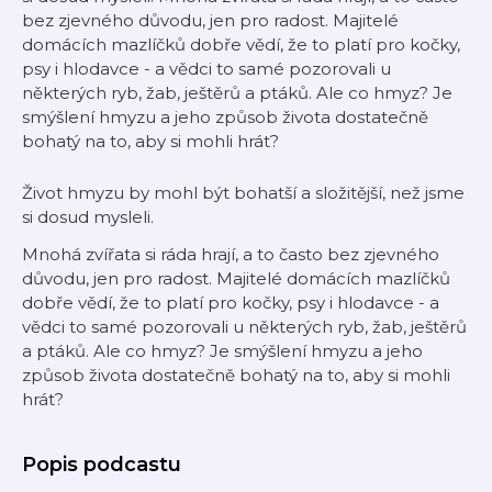
bez zjevného důvodu, jen pro radost. Majitelé
domácích mazlíčků dobře vědí, že to platí pro kočky,
psy i hlodavce - a vědci to samé pozorovali u
některých ryb, žab, ještěrů a ptáků. Ale co hmyz? Je
smýšlení hmyzu a jeho způsob života dostatečně
bohatý na to, aby si mohli hrát?
Život hmyzu by mohl být bohatší a složitější, než jsme
si dosud mysleli.
Mnohá zvířata si ráda hrají, a to často bez zjevného
důvodu, jen pro radost. Majitelé domácích mazlíčků
dobře vědí, že to platí pro kočky, psy i hlodavce - a
vědci to samé pozorovali u některých ryb, žab, ještěrů
a ptáků. Ale co hmyz? Je smýšlení hmyzu a jeho
způsob života dostatečně bohatý na to, aby si mohli
hrát?
Popis podcastu