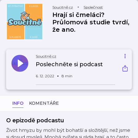
Soucitně.cz
Společnost
Hrají si čmeláci?
Průlomová studie tvrdí,
že ano.
Soucitně.cz
Poslechněte si podcast
6. 12. 2022
8 min
INFO
KOMENTÁŘE
O epizodě podcastu
Život hmyzu by mohl být bohatší a složitější, než jsme
si dosud mysleli. Mnohá zvířata si ráda hrají, a to často