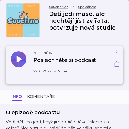
Soucitně.cz
Společnost
Děti jedí maso, ale
nechtějí jíst zvířata,
potvrzuje nová studie
Soucitně.cz
Poslechněte si podcast
22. 6. 2022
7 min
INFO
KOMENTÁŘE
O epizodě podcastu
Vědí děti, co jedí, když jim rodiče dávají slaninu a
vejce? Nová studie uvádí, že děti ve věku sedmi a