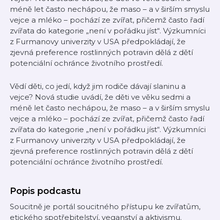
méně let často nechápou, že maso – a v širším smyslu
vejce a mléko – pochází ze zvířat, přičemž často řadí
zvířata do kategorie „není v pořádku jíst“. Výzkumníci
z Furmanovy univerzity v USA předpokládají, že
zjevná preference rostlinných potravin dělá z dětí
potenciální ochránce životního prostředí.
Vědí děti, co jedí, když jim rodiče dávají slaninu a
vejce? Nová studie uvádí, že děti ve věku sedmi a
méně let často nechápou, že maso – a v širším smyslu
vejce a mléko – pochází ze zvířat, přičemž často řadí
zvířata do kategorie „není v pořádku jíst“. Výzkumníci
z Furmanovy univerzity v USA předpokládají, že
zjevná preference rostlinných potravin dělá z dětí
potenciální ochránce životního prostředí.
Popis podcastu
Soucitně je portál soucitného přístupu ke zvířatům,
etického spotřebitelství, veganství a aktivismu.