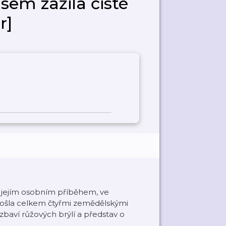
jsem zažila čisté
r]
e jejím osobním příběhem, ve
prošla celkem čtyřmi zemědělskými
zbaví růžových brýlí a představ o