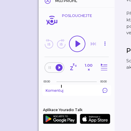
MŮJ PROFIL
Př
POSLOUCHEJTE
kt
po
v
P
So
1.00
ak
×
00:00
00:00
Komentuj
Aplikace Youradio Talk