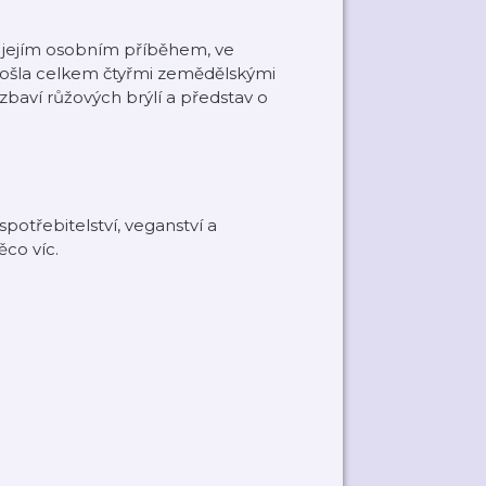
e jejím osobním příběhem, ve
prošla celkem čtyřmi zemědělskými
zbaví růžových brýlí a představ o
potřebitelství, veganství a
co víc.