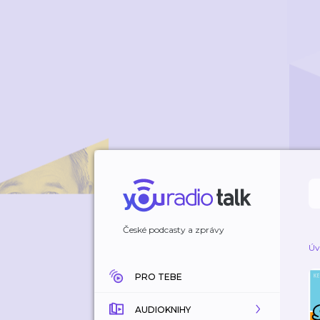
České podcasty a zprávy
Úv
PRO TEBE
AUDIOKNIHY