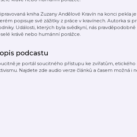
ipravovaná kniha Zuzany Andělové Kravín na konci pekla j
erém popisuje své zážitky z práce v kravínech. Autorka si 
dniky. Události, kterých byla svědkyní, nás pravděpodobně 
eselé krávě nebo humánní porážce.
opis podcastu
ucitně je portál soucitného přístupu ke zvířatům, etického s
tivismu. Najdete zde audio verze článků a časem možná i ně