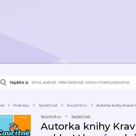
Najděte si:
od
Podcasty
Společnost
Soucitně.cz
Autorka knihy Kravín na
Soucitně.cz
Společnost
Autorka knihy Krav