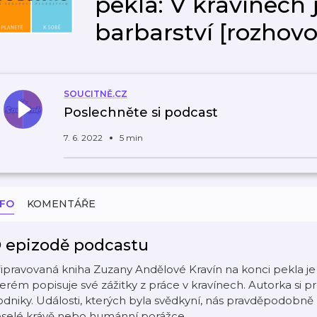
pekla: V kravínech 
barbarství [rozhovo
SOUCITNĚ.CZ
Poslechněte si podcast
7. 6. 2022
5 min
NFO
KOMENTÁŘE
 epizodě podcastu
ipravovaná kniha Zuzany Andělové Kravín na konci pekla j
erém popisuje své zážitky z práce v kravínech. Autorka si 
dniky. Události, kterých byla svědkyní, nás pravděpodobně 
eselé krávě nebo humánní porážce.