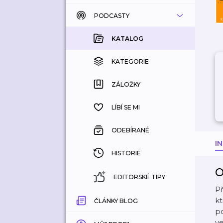
PODCASTY
KATALOG
KOUPENÉ
KATALOG
KATEGORIE
KATEGORIE
ZÁLOŽKY
ZÁLOŽKY
HISTORIE
LÍBÍ SE MI
ODEBÍRANÉ
I
HISTORIE
O
EDITORSKÉ TIPY
Př
kt
ČLÁNKY BLOG
po
v