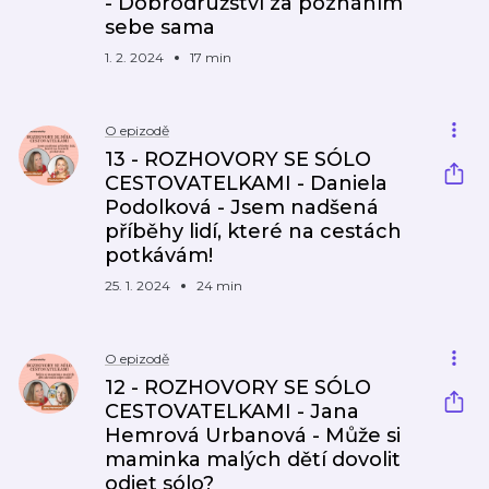
- Dobrodružství za poznáním
sebe sama
1. 2. 2024
17 min
O epizodě
13 - ROZHOVORY SE SÓLO
CESTOVATELKAMI - Daniela
Podolková - Jsem nadšená
příběhy lidí, které na cestách
potkávám!
25. 1. 2024
24 min
O epizodě
12 - ROZHOVORY SE SÓLO
CESTOVATELKAMI - Jana
Hemrová Urbanová - Může si
maminka malých dětí dovolit
odjet sólo?