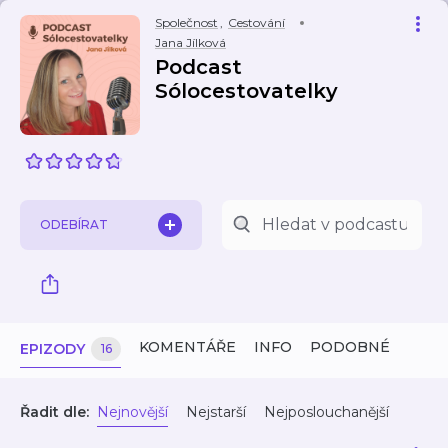
Společnost
,
Cestování
Jana Jílková
Podcast
Sólocestovatelky
ODEBÍRAT
KOMENTÁŘE
INFO
PODOBNÉ
EPIZODY
16
Řadit dle:
Nejnovější
Nejstarší
Nejposlouchanější