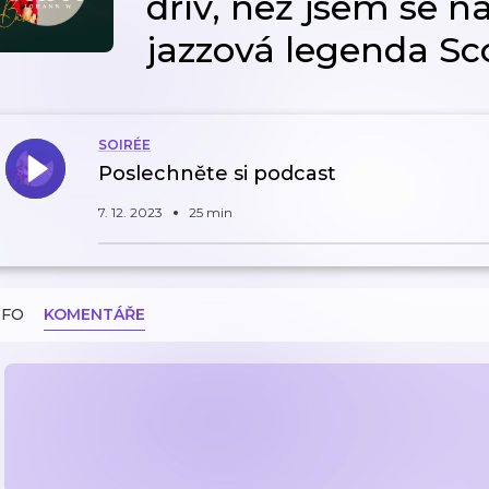
dřív, než jsem se nau
jazzová legenda Sc
SOIRÉE
Poslechněte si podcast
7. 12. 2023
25 min
NFO
KOMENTÁŘE