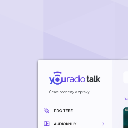
České podcasty a zprávy
Úv
PRO TEBE
AUDIOKNIHY