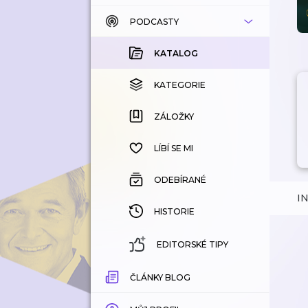
PODCASTY
KATALOG
KOUPENÉ
KATALOG
KATEGORIE
KATEGORIE
ZÁLOŽKY
ZÁLOŽKY
HISTORIE
LÍBÍ SE MI
ODEBÍRANÉ
I
HISTORIE
EDITORSKÉ TIPY
ČLÁNKY BLOG