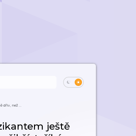
dřív, než ...
zikantem ještě