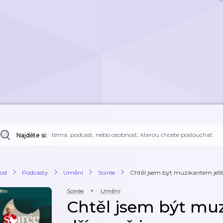
Najděte si:
od
Podcasty
Umění
Soirée
Chtěl jsem být muzikantem ještě 
Soirée
Umění
Chtěl jsem být mu