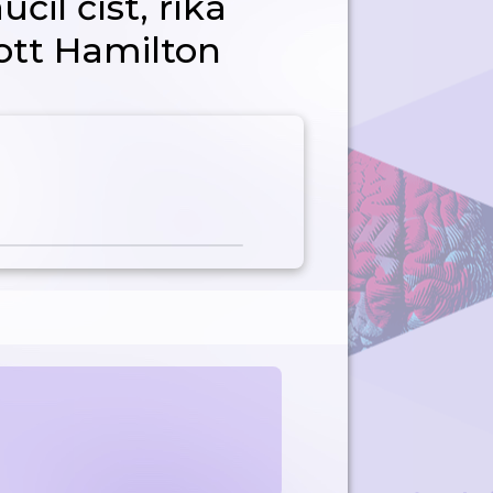
čil číst, říká
ott Hamilton