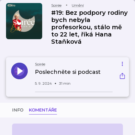
Soirée
Umění
#19: Bez podpory rodiny
bych nebyla
profesorkou, stálo mě
to 22 let, říká Hana
Staňková
Soirée
Poslechněte si podcast
5. 9. 2024
31 min
INFO
KOMENTÁŘE