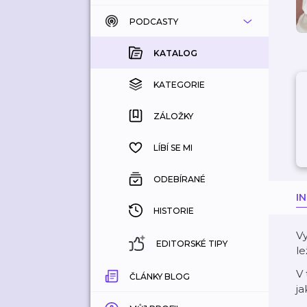
PODCASTY
KATALOG
KOUPENÉ
KATALOG
KATEGORIE
KATEGORIE
ZÁLOŽKY
ZÁLOŽKY
HISTORIE
LÍBÍ SE MI
ODEBÍRANÉ
I
HISTORIE
Vy
EDITORSKÉ TIPY
le
V 
ČLÁNKY BLOG
ja