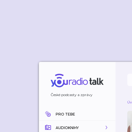
České podcasty a zprávy
Úv
PRO TEBE
AUDIOKNIHY