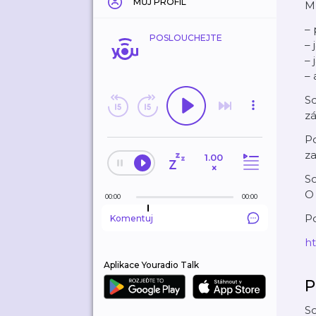
MŮJ PROFIL
M
– 
POSLOUCHEJTE
– 
– 
– 
Sd
z
Po
za
1.00
×
S
O 
00:00
00:00
Po
Komentuj
h
Aplikace Youradio Talk
P
S