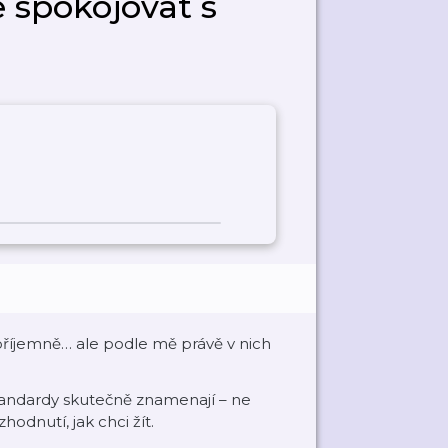
e spokojovat s
příjemně… ale podle mě právě v nich
standardy skutečně znamenají – ne
odnutí, jak chci žít.