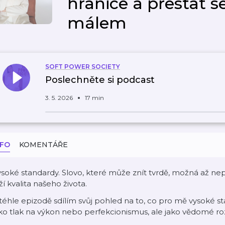
hranice a přestat s
málem
SOFT POWER SOCIETY
Poslechněte si podcast
3. 5. 2026
17 min
NFO
KOMENTÁŘE
soké standardy. Slovo, které může znít tvrdě, možná až ne
ží kvalita našeho života.
téhle epizodě sdílím svůj pohled na to, co pro mě vysoké 
ko tlak na výkon nebo perfekcionismus, ale jako vědomé rozh