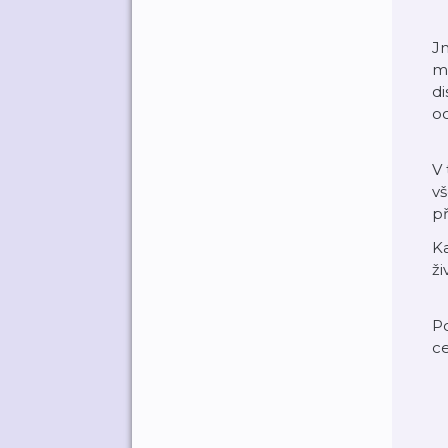
Jm
m
di
oc
V
vš
př
Ka
ži
Po
ce