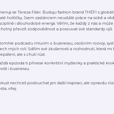
enuji se Tereza Fišer. Buduju fashion brand THÉFI s globá
alé holčičky. Jsem zastáncem neustálé práce na sobě a vě
sciplíně i dlouhodobé energii. Věřím, že každý z nás si může
hotný převzít zodpovědnost a posouvat své standardy výš.
 tomhle podcastu mluvím o businessu, osobním rozvoji, sy
ech mých rolí. Sdílím své zkušenosti a rozhodnutí, která mi 
epálení, ale s chutí růst.
ždá epizoda ti přinese konkrétní myšlenky a praktické kro
votě i businessu.
kud nechceš poslouchat jen další inspiraci, ale opravdu růs
sta, vítej.