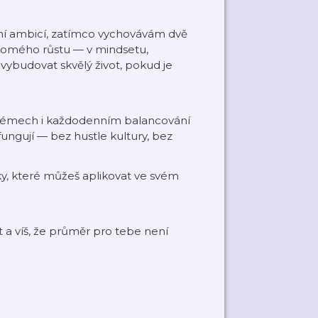
lní ambicí, zatímco vychovávám dvě
domého růstu — v mindsetu,
 vybudovat skvělý život, pokud je
stémech i každodenním balancování
fungují — bez hustle kultury, bez
ky, které můžeš aplikovat ve svém
t a víš, že průměr pro tebe není