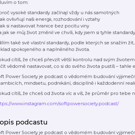
luvím o tom:
proč vysoké standardy začínají vždy u nás samotných
jak ovlivňují naši energii, rozhodování i vztahy
jak si nastavovat hranice bez pocitu viny
a jak se můj život změnil ve chvíli, kdy jsem si tyhle standa
ílím také své vlastní standardy, podle kterých se snažím žít,
áklad spokojeného a naplněného života.
kud cítíš, že chceš převzít větší kontrolu nad svým živote
čít vědomě nastavovat, co si do svého života pustíš – tahle 
oft Power Society je podcast o vědomém budování výjimečn
ambicích, mindsetu, podnikání, disciplíně i každodenní reali
kud cítíš, že chceš od života víc a víš, že průměr pro tebe ne
ttps://www.instagram.com/softpowersociety.podcast/
opis podcastu
oft Power Society je podcast o vědomém budování výjimečn