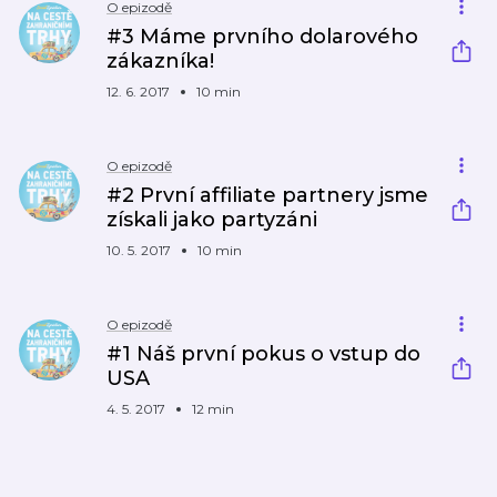
O epizodě
#3 Máme prvního dolarového
zákazníka!
12. 6. 2017
10 min
O epizodě
#2 První affiliate partnery jsme
získali jako partyzáni
10. 5. 2017
10 min
O epizodě
#1 Náš první pokus o vstup do
USA
4. 5. 2017
12 min