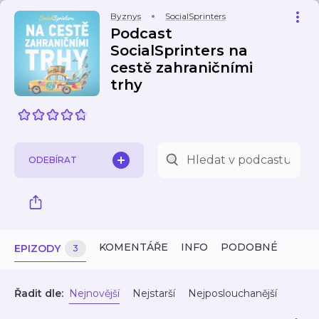
Byznys
SocialSprinters
Podcast
SocialSprinters na
cestě zahraničními
trhy
ODEBÍRAT
KOMENTÁŘE
INFO
PODOBNÉ
EPIZODY
3
Řadit dle:
Nejnovější
Nejstarší
Nejposlouchanější