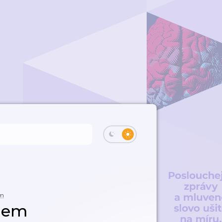
em
idem