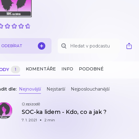
ODEBÍRAT
KOMENTÁŘE
INFO
PODOBNÉ
ZODY
1
dit dle:
Nejnovější
Nejstarší
Nejposlouchanější
O epizodě
SOC-ka lidem - Kdo, co a jak ?
7. 1. 2021
2 min