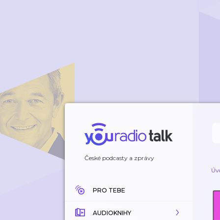
České podcasty a zprávy
Úv
PRO TEBE
AUDIOKNIHY