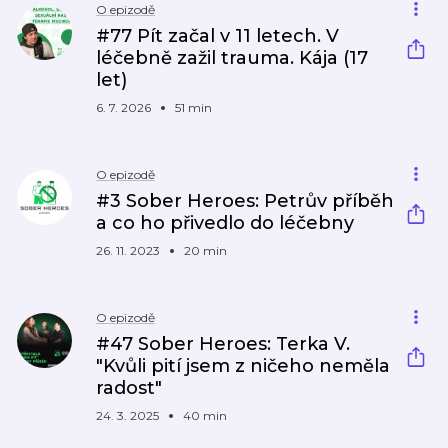
O epizodě
#77 Pít začal v 11 letech. V
léčebně zažil trauma. Kája (17
let)
6. 7. 2026
51 min
O epizodě
#3 Sober Heroes: Petrův příběh
a co ho přivedlo do léčebny
26. 11. 2023
20 min
O epizodě
#47 Sober Heroes: Terka V.
"Kvůli pití jsem z ničeho neměla
radost"
24. 3. 2025
40 min