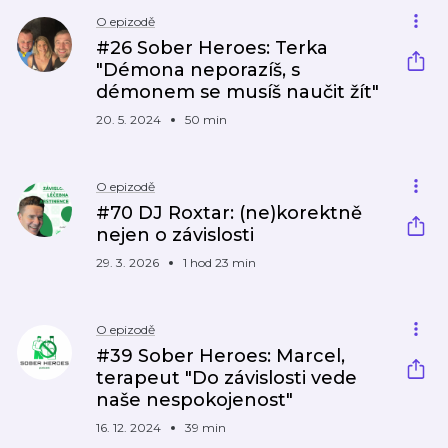
O epizodě
#26 Sober Heroes: Terka
"Démona neporazíš, s
démonem se musíš naučit žít"
20. 5. 2024
50 min
O epizodě
#70 DJ Roxtar: (ne)korektně
nejen o závislosti
29. 3. 2026
1 hod 23 min
O epizodě
#39 Sober Heroes: Marcel,
terapeut "Do závislosti vede
naše nespokojenost"
16. 12. 2024
39 min