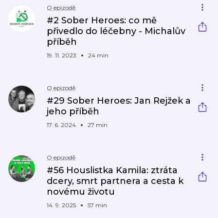
O epizodě
#2 Sober Heroes: co mě
přivedlo do léčebny - Michalův
příběh
19. 11. 2023
24 min
O epizodě
#29 Sober Heroes: Jan Rejžek a
jeho příběh
17. 6. 2024
27 min
O epizodě
#56 Houslistka Kamila: ztráta
dcery, smrt partnera a cesta k
novému životu
14. 9. 2025
57 min