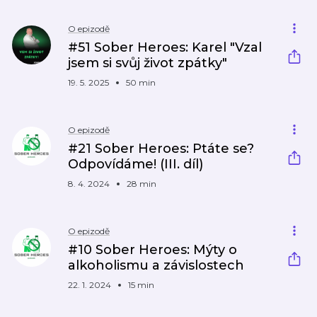
O epizodě
#51 Sober Heroes: Karel "Vzal
jsem si svůj život zpátky"
19. 5. 2025
50 min
O epizodě
#21 Sober Heroes: Ptáte se?
Odpovídáme! (III. díl)
8. 4. 2024
28 min
O epizodě
#10 Sober Heroes: Mýty o
alkoholismu a závislostech
22. 1. 2024
15 min