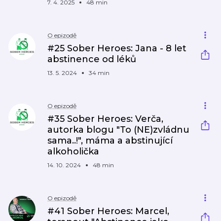
7. 4. 2025
48 min
O epizodě
#25 Sober Heroes: Jana - 8 let
abstinence od léků
13. 5. 2024
34 min
O epizodě
#35 Sober Heroes: Verča,
autorka blogu "To (NE)zvládnu
sama..!", máma a abstinující
alkoholička
14. 10. 2024
48 min
O epizodě
#41 Sober Heroes: Marcel,