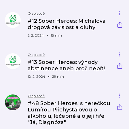
O epizodě
#12 Sober Heroes: Michalova
drogová závislost a dluhy
5. 2. 2024
18 min
O epizodě
#13 Sober Heroes: výhody
abstinence aneb proč nepít!
12. 2. 2024
29 min
O epizodě
#48 Sober Heroes: s herečkou
Lumírou Přichystalovou o
alkoholu, léčebně a o její hře
"Já, Diagnóza"