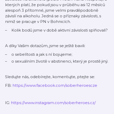
kterých platí, že pokud jsou v průběhu asi 12 měsíců
alespoň 3 přítomné, jsme velmi pravděpodobně
závislí na alkoholu. Jedná se o příznaky závislosti, s
nimiž se pracuje v PN v Bohnicích.
Kolik bodů jsme v době aktivní závislosti splňovali?
A díky Vašim dotazům, jsme se ještě bavili:
o sebelítosti a jak s ní bojujeme;
o sexuálním životě v abstinenci, který je prostě jiný.
Sledujte nás, odebírejte, komentujte, ptejte se:
FB:
⁠⁠https://www.facebook.com/soberheroescze⁠⁠
IG:
⁠⁠https://www.instagram.com/soberheroes.cz/⁠⁠