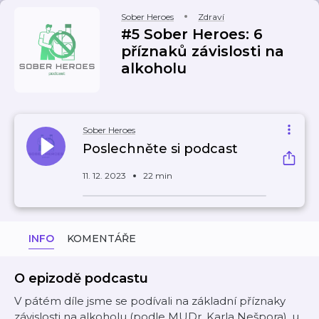
Sober Heroes
Zdraví
#5 Sober Heroes: 6
příznaků závislosti na
alkoholu
Sober Heroes
Poslechněte si podcast
11. 12. 2023
22 min
INFO
KOMENTÁŘE
O epizodě podcastu
V pátém díle jsme se podívali na základní příznaky
závislosti na alkoholu (podle MUDr. Karla Nešpora), u