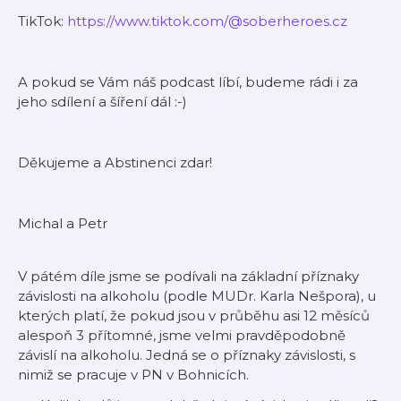
TikTok:
⁠⁠https://www.tiktok.com/@soberheroes.cz⁠⁠
A pokud se Vám náš podcast líbí, budeme rádi i za
jeho sdílení a šíření dál :-)
Děkujeme a Abstinenci zdar!
Michal a Petr
V pátém díle jsme se podívali na základní příznaky
závislosti na alkoholu (podle MUDr. Karla Nešpora), u
kterých platí, že pokud jsou v průběhu asi 12 měsíců
alespoň 3 přítomné, jsme velmi pravděpodobně
závislí na alkoholu. Jedná se o příznaky závislosti, s
nimiž se pracuje v PN v Bohnicích.