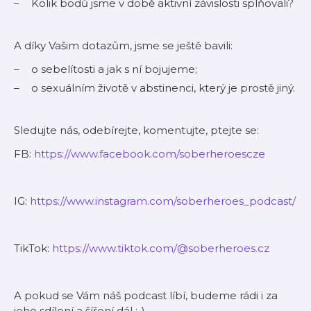
Kolik bodů jsme v době aktivní závislosti splňovali?
A díky Vašim dotazům, jsme se ještě bavili:
o sebelítosti a jak s ní bojujeme;
o sexuálním životě v abstinenci, který je prostě jiný.
Sledujte nás, odebírejte, komentujte, ptejte se:
FB:
⁠⁠https://www.facebook.com/soberheroescze⁠⁠
IG:
https://www.instagram.com/soberheroes_podcast/
TikTok:
⁠⁠https://www.tiktok.com/@soberheroes.cz⁠⁠
A pokud se Vám náš podcast líbí, budeme rádi i za
jeho sdílení a šíření dál :-)