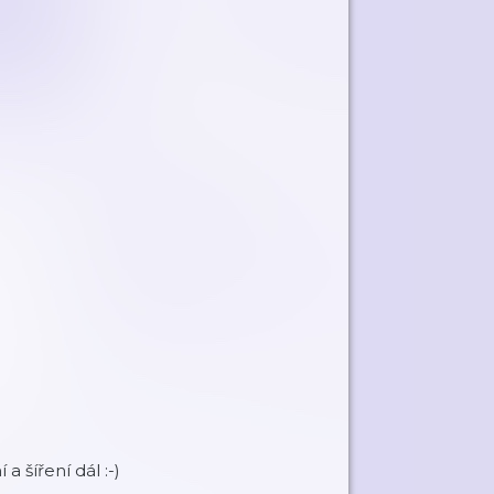
a šíření dál :-)