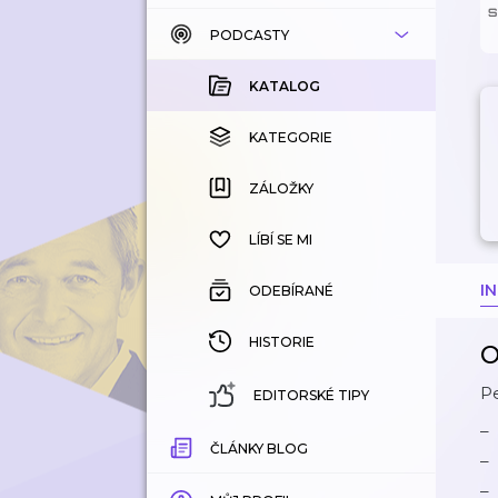
PODCASTY
KATALOG
KOUPENÉ
KATALOG
KATEGORIE
KATEGORIE
ZÁLOŽKY
ZÁLOŽKY
HISTORIE
LÍBÍ SE MI
I
ODEBÍRANÉ
HISTORIE
O
Pe
EDITORSKÉ TIPY
ČLÁNKY BLOG