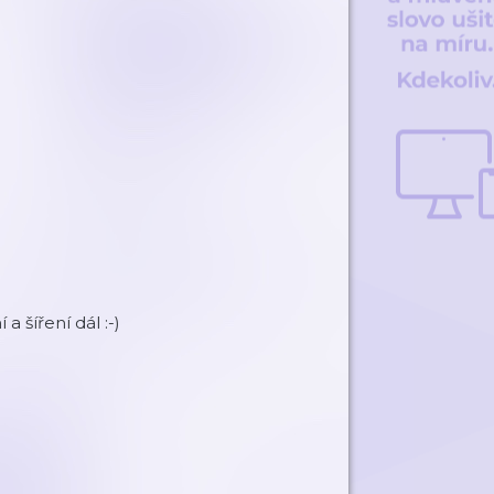
a šíření dál :-)