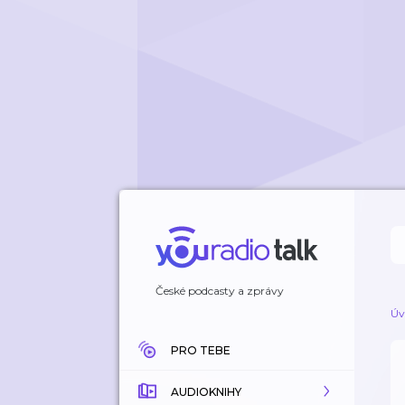
České podcasty a zprávy
Úv
PRO TEBE
AUDIOKNIHY