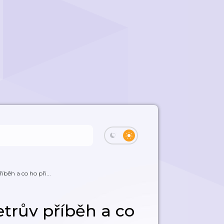
íběh a co ho při...
etrův příběh a co