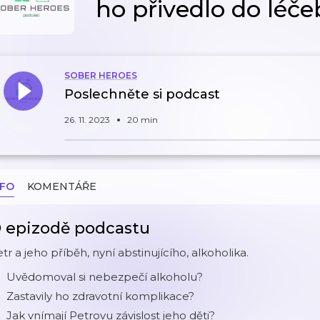
ho přivedlo do léč
SOBER HEROES
Poslechněte si podcast
26. 11. 2023
20 min
NFO
KOMENTÁŘE
 epizodě podcastu
tr a jeho příběh, nyní abstinujícího, alkoholika.
Uvědomoval si nebezpečí alkoholu?
Zastavily ho zdravotní komplikace?
Jak vnímají Petrovu závislost jeho děti?