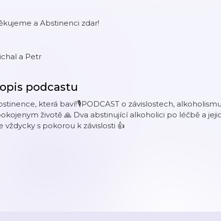
ěkujeme a Abstinenci zdar!
chal a Petr
opis podcastu
stinence, která baví!🎙️PODCAST o závislostech, alkoholismu,
okojenym životě 🙏 Dva abstinující alkoholici po léčbě a jejic
e vždycky s pokorou k závislosti 👍