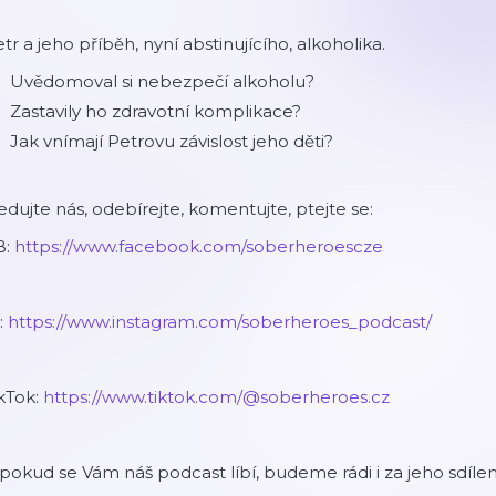
tr a jeho příběh, nyní abstinujícího, alkoholika.
Uvědomoval si nebezpečí alkoholu?
Zastavily ho zdravotní komplikace?
Jak vnímají Petrovu závislost jeho děti?
edujte nás, odebírejte, komentujte, ptejte se:
B:
https://www.facebook.com/soberheroescze
:
https://www.instagram.com/soberheroes_podcast/
kTok:
https://www.tiktok.com/@soberheroes.cz
pokud se Vám náš podcast líbí, budeme rádi i za jeho sdílení 