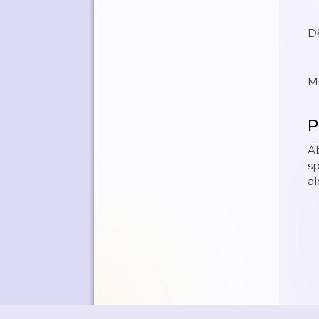
D
Mi
P
Ab
sp
al