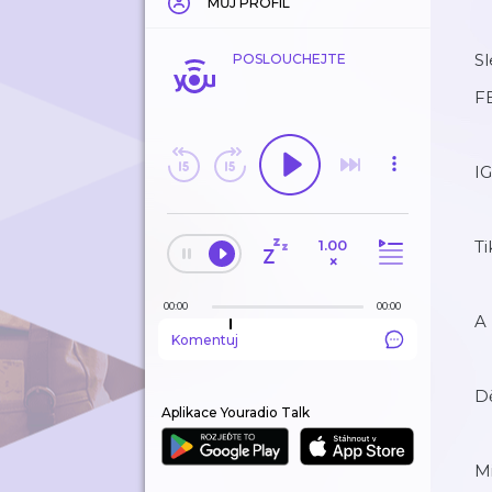
MŮJ PROFIL
Sl
POSLOUCHEJTE
F
IG
1.00
Ti
×
00:00
00:00
A 
Komentuj
D
Aplikace Youradio Talk
Mi