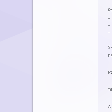
Pe
Sl
F
IG
Ti
A 