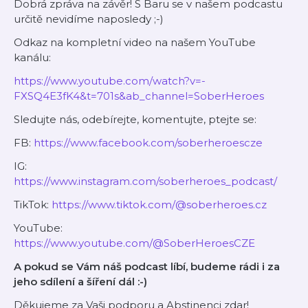
Dobrá zpráva na závěr! S Baru se v našem podcastu
určitě nevidíme naposledy ;-)
Odkaz na kompletní video na našem YouTube
kanálu:
https://www.youtube.com/watch?v=-
FXSQ4E3fK4&t=701s&ab_channel=SoberHeroes
Sledujte nás, odebírejte, komentujte, ptejte se:
FB:
⁠⁠⁠⁠⁠⁠⁠⁠⁠⁠⁠⁠⁠⁠⁠⁠⁠⁠⁠https://www.facebook.com/soberheroescze⁠⁠⁠⁠⁠⁠⁠⁠⁠⁠⁠⁠⁠⁠⁠⁠⁠⁠⁠
IG: ⁠⁠⁠⁠⁠⁠⁠⁠
⁠⁠⁠⁠⁠⁠⁠⁠⁠⁠⁠https://www.instagram.com/soberheroes_podcast/⁠⁠⁠⁠⁠⁠⁠⁠⁠⁠⁠
TikTok:
⁠⁠⁠⁠⁠⁠⁠⁠⁠⁠⁠⁠⁠⁠⁠⁠⁠⁠⁠https://www.tiktok.com/@soberheroes.cz⁠⁠⁠⁠⁠⁠⁠⁠⁠⁠⁠⁠⁠⁠⁠⁠⁠⁠⁠
YouTube:
⁠⁠⁠⁠⁠⁠⁠⁠⁠⁠⁠⁠⁠⁠⁠⁠https://www.youtube.com/@SoberHeroesCZE⁠⁠⁠⁠⁠⁠⁠⁠⁠⁠⁠⁠⁠⁠⁠⁠
A pokud se Vám náš podcast líbí, budeme rádi i za
jeho sdílení a šíření dál :-)
Děkujeme za Vaši podporu a Abstinenci zdar!