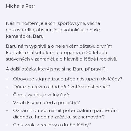
Michal a Petr
Naším hostem je akční sportovkyně, věčná
cestovatelka, abstinující alkoholička a naše
kamarádka, Baru.
Baru nám vyprávěla o nelehkém dětství, prvním
kontaktu s alkoholem a drogama, o 20 letech
strávených v zahraničí, ale hlavně o léčbě i recidivě.
A další otázky, který jsme si na Baru připravili?:
Obava ze stigmatizace před nástupem do léčby?
Důraz na režim a řád při životě v abstinenci?
Čím si vyplňuje volný čas?
Vztah k sexu před a po léčbě?
Oznámit či neoznámit potenciálním partnerům
diagnózu hned na začátku seznamování?
Co si vzala z recidivy a druhé léčby?