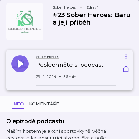
Sober Heroes
Zdraví
#23 Sober Heroes: Baru
a její příběh
Sober Heroes
Poslechněte si podcast
29. 4. 2024
36 min
INFO
KOMENTÁŘE
O epizodě podcastu
Naším hostem je akční sportovkyně, věčná
cestovatelka, abstinující alkoholička a naše