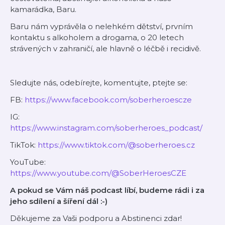
kamarádka, Baru.
Baru nám vyprávěla o nelehkém dětství, prvním
kontaktu s alkoholem a drogama, o 20 letech
strávených v zahraničí, ale hlavně o léčbě i recidivě.
Sledujte nás, odebírejte, komentujte, ptejte se:
FB:
⁠⁠⁠⁠⁠⁠⁠⁠⁠⁠⁠⁠⁠⁠⁠⁠⁠⁠⁠https://www.facebook.com/soberheroescze⁠⁠⁠⁠⁠⁠⁠⁠⁠⁠⁠⁠⁠⁠⁠⁠⁠⁠⁠
IG: ⁠⁠⁠⁠⁠⁠⁠⁠
⁠⁠⁠⁠⁠⁠⁠⁠⁠⁠⁠https://www.instagram.com/soberheroes_podcast/⁠⁠⁠⁠⁠⁠⁠⁠⁠⁠⁠
TikTok:
⁠⁠⁠⁠⁠⁠⁠⁠⁠⁠⁠⁠⁠⁠⁠⁠⁠⁠⁠https://www.tiktok.com/@soberheroes.cz⁠⁠⁠⁠⁠⁠⁠⁠⁠⁠⁠⁠⁠⁠⁠⁠⁠⁠⁠
YouTube:
⁠⁠⁠⁠⁠⁠⁠⁠⁠⁠⁠⁠⁠⁠⁠⁠https://www.youtube.com/@SoberHeroesCZE⁠⁠⁠⁠⁠⁠⁠⁠⁠⁠⁠⁠⁠⁠⁠⁠
A pokud se Vám náš podcast líbí, budeme rádi i za
jeho sdílení a šíření dál :-)
Děkujeme za Vaši podporu a Abstinenci zdar!