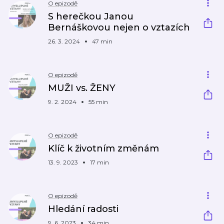
O epizodě
S herečkou Janou
Bernáškovou nejen o vztazích
26. 3. 2024
47 min
O epizodě
MUŽI vs. ŽENY
9. 2. 2024
55 min
O epizodě
Klíč k životním změnám
13. 9. 2023
17 min
O epizodě
Hledání radosti
9. 6. 2023
34 min