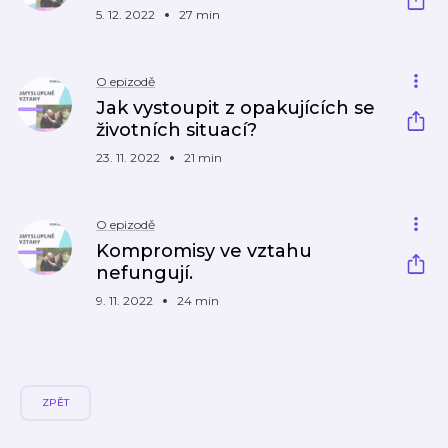
5. 12. 2022
27 min
O epizodě
Jak vystoupit z opakujících se
životních situací?
23. 11. 2022
21 min
O epizodě
Kompromisy ve vztahu
nefungují.
9. 11. 2022
24 min
ZPĚT