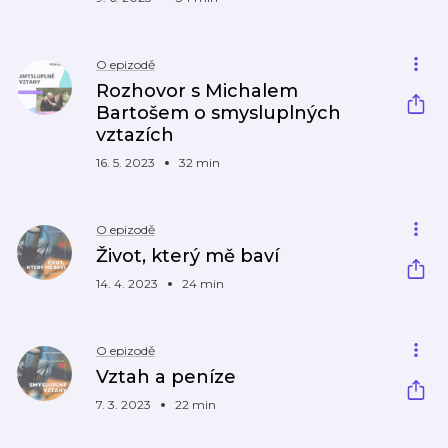
O epizodě
Rozhovor s Michalem
Bartošem o smysluplných
vztazích
16. 5. 2023
32 min
O epizodě
Život, který mě baví
14. 4. 2023
24 min
O epizodě
Vztah a peníze
7. 3. 2023
22 min