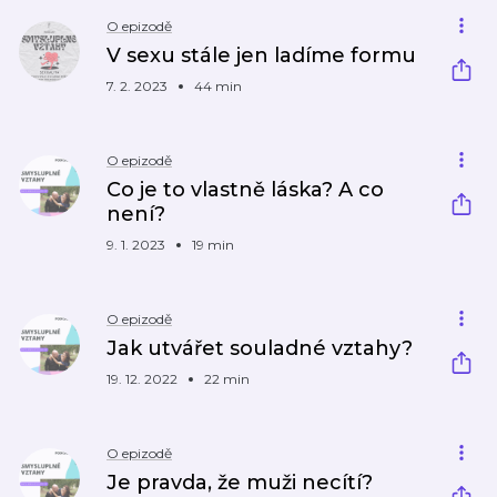
O epizodě
V sexu stále jen ladíme formu
7. 2. 2023
44 min
O epizodě
Co je to vlastně láska? A co
není?
9. 1. 2023
19 min
O epizodě
Jak utvářet souladné vztahy?
19. 12. 2022
22 min
O epizodě
Je pravda, že muži necítí?