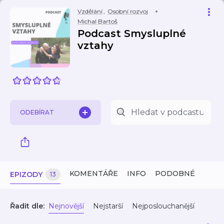
Vzdělání
,
Osobní rozvoj
Michal Bartoš
Podcast Smysluplné
vztahy
ODEBÍRAT
KOMENTÁŘE
INFO
PODOBNÉ
EPIZODY
13
Řadit dle:
Nejnovější
Nejstarší
Nejposlouchanější