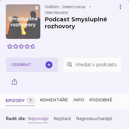
Vzdělání
,
Osobní rozvoj
Vítek Novotný
Podcast Smysluplné
rozhovory
ODEBÍRAT
KOMENTÁŘE
INFO
PODOBNÉ
EPIZODY
7
Řadit dle:
Nejnovější
Nejstarší
Nejposlouchanější