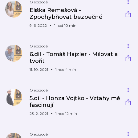
O epizodě
Eliška Remešová -
Zpochybňovat bezpečné
9. 6. 2022
1 hod 10 min
O epizodě
6.díl - Tomáš Hajzler - Milovat a
tvořit
11. 10. 2021
1 hod 4 min
O epizodě
5.díl - Honza Vojtko - Vztahy mě
fascinují
23. 2. 2021
1 hod 12 min
O epizodě