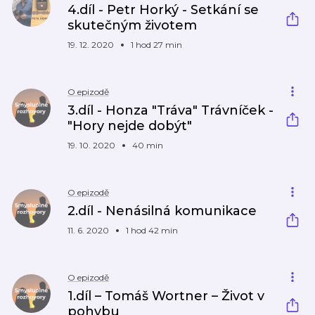
4.díl - Petr Horký - Setkání se
skutečným životem
19. 12. 2020
1 hod 27 min
O epizodě
3.díl - Honza "Tráva" Trávníček -
"Hory nejde dobýt"
19. 10. 2020
40 min
O epizodě
2.díl - Nenásilná komunikace
11. 6. 2020
1 hod 42 min
O epizodě
1.díl – Tomáš Wortner – Život v
pohybu