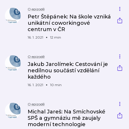
O epizodě
Petr Štěpánek: Na škole vzniká
unikátní coworkingové
centrum v ČR
16. 1. 2021
12 min
O epizodě
Jakub Jarolímek: Cestování je
nedílnou součástí vzdělání
každého
16. 1. 2021
10 min
O epizodě
Michal Jareš: Na Smíchovské
SPŠ a gymnáziu mě zaujaly
moderní technologie