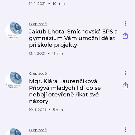
14. 1. 2021
10 min
O epizodě
Jakub Lhota: Smíchovská SPŠ a
gymnázium Vám umožní dělat
při škole projekty
13. 1. 2021
11 min
O epizodě
Mgr. Klára Laurenčíková:
Přibývá mladých lidí co se
nebojí otevřeně říkat své
názory
10. 1. 2021
5 min
O epizodě