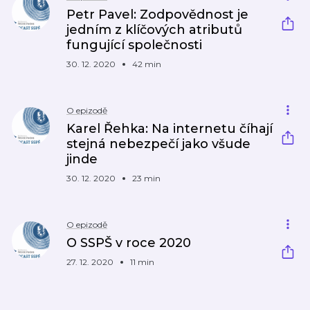
Petr Pavel: Zodpovědnost je
jedním z klíčových atributů
fungující společnosti
30. 12. 2020
42 min
O epizodě
Karel Řehka: Na internetu číhají
stejná nebezpečí jako všude
jinde
30. 12. 2020
23 min
O epizodě
O SSPŠ v roce 2020
27. 12. 2020
11 min