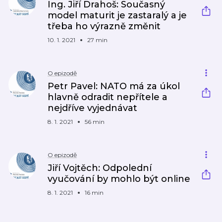
Ing. Jiří Drahoš: Současný
model maturit je zastaralý a je
třeba ho výrazně změnit
10. 1. 2021
27 min
O epizodě
Petr Pavel: NATO má za úkol
hlavně odradit nepřítele a
nejdříve vyjednávat
8. 1. 2021
56 min
O epizodě
Jiří Vojtěch: Odpolední
vyučování by mohlo být online
8. 1. 2021
16 min