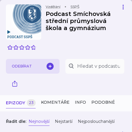
Vzdělání
SSPŠ
Podcast Smíchovská
střední průmyslová
škola a gymnázium
ODEBÍRAT
KOMENTÁŘE
INFO
PODOBNÉ
EPIZODY
23
Řadit dle:
Nejnovější
Nejstarší
Nejposlouchanější