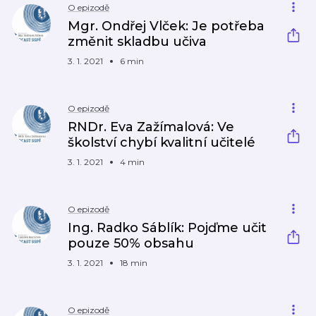
O epizodě
Mgr. Ondřej Vlček: Je potřeba
změnit skladbu učiva
3. 1. 2021
6 min
O epizodě
RNDr. Eva Zažímalová: Ve
školství chybí kvalitní učitelé
3. 1. 2021
4 min
O epizodě
Ing. Radko Sáblík: Pojďme učit
pouze 50% obsahu
3. 1. 2021
18 min
O epizodě