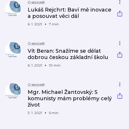
O epizodě
Lukáš Rejchrt: Baví mě inovace
a posouvat věci dál
6. 1. 2021
7 min
O epizodě
Vít Beran: Snažíme se dělat
dobrou českou základní školu
6. 1. 2021
10 min
O epizodě
Mgr. Michael Žantovský: S
komunisty mám problémy celý
život
3. 1. 2021
5 min