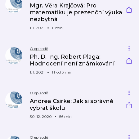
Mgr. Věra Krajčová: Pro
matematiku je prezenční výuka
nezbytná
1. 1. 2021
11 min
O epizodě
Ph. D. Ing. Robert Plaga:
Hodnocení není známkování
1. 1. 2021
1 hod 3 min
O epizodě
Andrea Csirke: Jak si správně
vybrat školu
30. 12. 2020
56 min
O epizodě