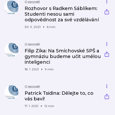
O epizodě
Rozhovor s Radkem Sáblíkem:
Studenti nesou sami
odpovědnost za své vzdělávání
30. 9. 2021
6 min
O epizodě
Filip Zíka: Na Smíchovské SPŠ a
gymnáziu budeme učit umělou
inteligenci
18. 1. 2021
9 min
O epizodě
Patrick Tsidina: Dělejte to, co
vás baví!
17. 1. 2021
12 min